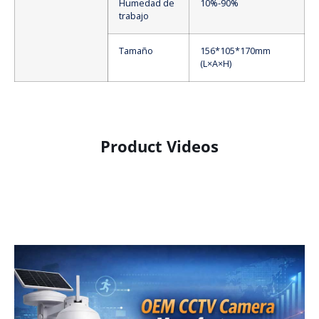
Humedad de
10%-90%
trabajo
Tamaño
156*105*170mm
(L×A×H)
Product Videos
Product Display