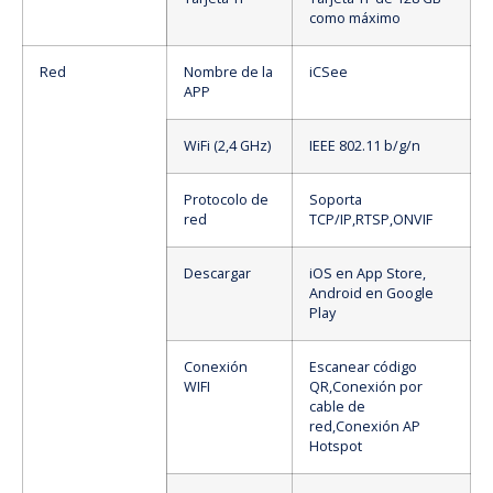
como máximo
Red
Nombre de la
iCSee
APP
WiFi (2,4 GHz)
IEEE 802.11 b/g/n
Protocolo de
Soporta
red
TCP/IP,RTSP,ONVIF
Descargar
iOS en App Store,
Android en Google
Play
Conexión
Escanear código
WIFI
QR,Conexión por
cable de
red,Conexión AP
Hotspot