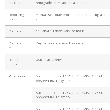
Function
retrograde alarm, absent alarm…etec
Recording
manual, schedule, motion detection, timing, alarm,
method
stop
Playback
1CH 4K/4 CH 4K/9*3MP/16*1080P
Playback
Regular playback, event playback
mode
Backup
USB device/ network
mode
Video input
Support to connect 16 CH IPC（8MP/D1+16 CH
preview+16CH playback）
Support to connect 25 CH IPC（8MP/D1+25 CH
preview+16CH playback）
Support to connect 36 CH IPC（8MP/D1+36 CH