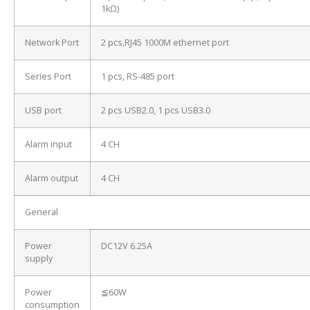
1kΩ)
Network Port
2 pcs,RJ45 1000M ethernet port
Series Port
1 pcs, RS-485 port
USB port
2 pcs USB2.0, 1 pcs USB3.0
Alarm input
4 CH
Alarm output
4 CH
General
Power
DC12V 6.25A
supply
Power
≦60W
consumption