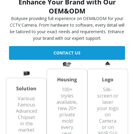
Enhance Your Brand with Our
OEM&ODM
Bokysee providing full experience on OEM&ODM for your
CCTV Camera. From hardware to software, every detail will
be tailored to your exact needs and requirements. Enhance
your brand with our expert support.
CONTACT US
Housing
Logo
Solution
100+
Silk-
styles
screen or
Various
available,
laser
Famous
new 20+
your logo
Advanced
private
on
Chipset
mold
Camera
in the
every
or on
market
year
NVR GUI