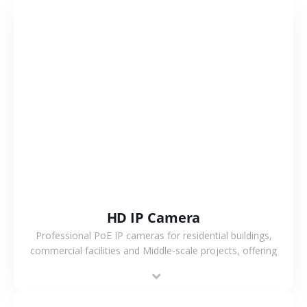
VIEW MORE
HD IP Camera
Professional PoE IP cameras for residential buildings,
commercial facilities and Middle-scale projects, offering
stable performance, high compatibility and OEM & ODM
support.