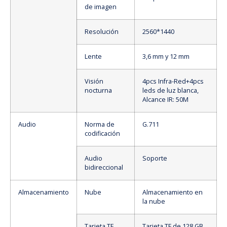
de imagen
Resolución
2560*1440
Lente
3,6 mm y 12 mm
Visión
4pcs Infra-Red+4pcs
nocturna
leds de luz blanca,
Alcance IR: 50M
Audio
Norma de
G.711
codificación
Audio
Soporte
bidireccional
Almacenamiento
Nube
Almacenamiento en
la nube
Tarjeta TF
Tarjeta TF de 128 GB