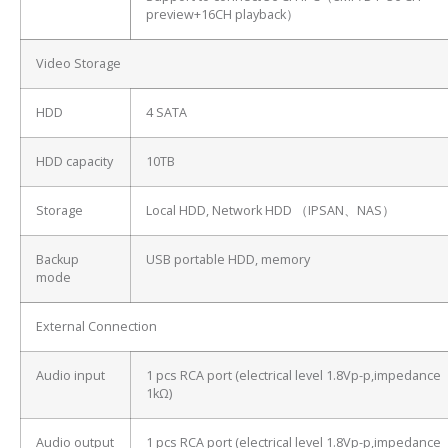
preview+16CH playback）
Video Storage
HDD
4 SATA
HDD capacity
10TB
Storage
Local HDD, Network HDD （IPSAN、NAS）
Backup
USB portable HDD, memory
mode
External Connection
Audio input
1 pcs RCA port (electrical level 1.8Vp-p,impedance
1kΩ)
Audio output
1 pcs RCA port (electrical level 1.8Vp-p,impedance