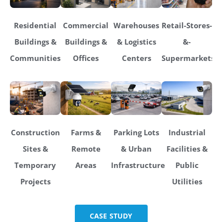
Residential
Commercial
Warehouses
Retail-Stores-
Buildings &
Buildings &
& Logistics
&-
Communities
Offices
Centers
Supermarkets
Construction
Farms &
Parking Lots
Industrial
Sites &
Remote
& Urban
Facilities &
Temporary
Areas
Infrastructure
Public
Projects
Utilities
CASE STUDY