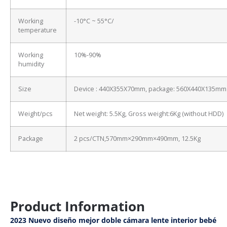
Working
-10°C ~ 55°C/
temperature
Working
10%-90%
humidity
Size
Device : 440X355X70mm, package: 560X440X135mm
Weight/pcs
Net weight: 5.5Kg, Gross weight:6Kg (without HDD)
Package
2 pcs/CTN,570mm×290mm×490mm, 12.5Kg
Product Information
2023 Nuevo diseño mejor doble cámara lente interior bebé