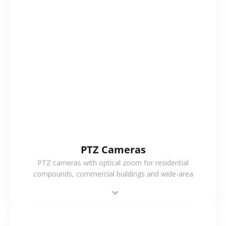
VIEW MORE
PTZ Cameras
PTZ cameras with optical zoom for residential
compounds, commercial buildings and wide-area
projects, enabling long-distance monitoring and
flexible coverage.