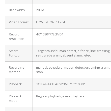
Bandwidth
288M
Video Format
H.265+/H.265/H.264
Record
4K/1080P/720P/D1
resolution
Smart
Target count,human detect, e-fence, line-crossing,
Function
retrograde alarm, absent alarm…etec
Recording
manual, schedule, motion detection, timing, alarm,
method
stop
Playback
1CH 4K/4 CH 4K/9*3MP/16*1080P
Playback
Regular playback, event playback
mode