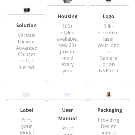
Housing
Logo
Solution
100+
Silk-
styles
screen or
Various
available,
laser
Famous
new 20+
your logo
Advanced
private
on
Chipset
mold
Camera
in the
every
or on
market
year
NVR GUI
Label
User
Packaging
Manual
Print
Providing
your
Design
Print
Model
service
your