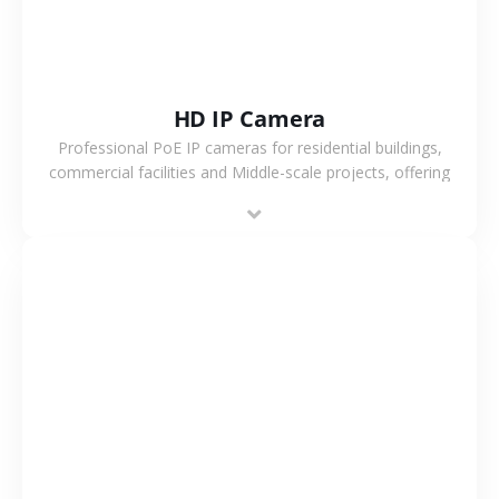
HD IP Camera
Professional PoE IP cameras for residential buildings,
commercial facilities and Middle-scale projects, offering
stable performance, high compatibility and OEM & ODM
support.
VIEW MORE