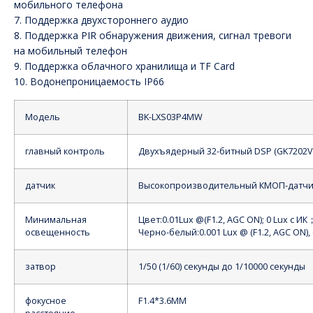
мобильного телефона
7. Поддержка двухстороннего аудио
8. Поддержка PIR обнаружения движения, сигнал тревоги
на мобильный телефон
9. Поддержка облачного хранилища и TF Card
10. Водонепроницаемость IP66
Модель
BK-LXS03P4MW
главный контроль
Двухъядерный 32-битный DSP (GK7202V
датчик
Высокопроизводительный КМОП-датчик
Минимальная
Цвет:0.01Lux @(F1.2, AGC ON); 0 Lux с
ИК
освещенность
Черно-белый:0.001 Lux @ (F1.2, AGC ON), 
затвор
1/50 (1/60) секунды до 1/10000 секунды
фокусное
F1.4*3.6MM