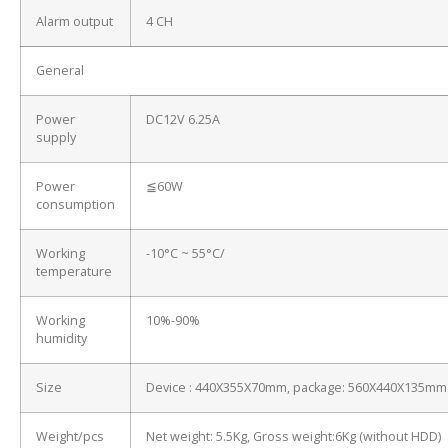
Alarm output
4 CH
General
Power
DC12V 6.25A
supply
Power
≦60W
consumption
Working
-10°C ~ 55°C/
temperature
Working
10%-90%
humidity
Size
Device : 440X355X70mm, package: 560X440X135mm
Weight/pcs
Net weight: 5.5Kg, Gross weight:6Kg (without HDD)