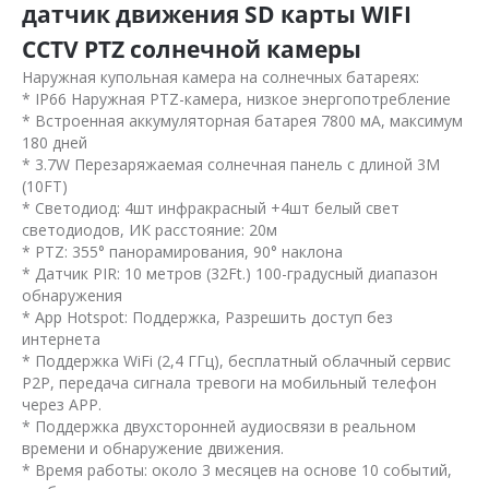
датчик движения SD карты WIFI
CCTV PTZ солнечной камеры
Наружная купольная камера на солнечных батареях:
* IP66 Наружная PTZ-камера, низкое энергопотребление
* Встроенная аккумуляторная батарея 7800 мА, максимум
180 дней
* 3.7W Перезаряжаемая солнечная панель с длиной 3M
(10FT)
* Светодиод: 4шт инфракрасный +4шт белый свет
светодиодов, ИК расстояние: 20м
* PTZ: 355° панорамирования, 90° наклона
* Датчик PIR: 10 метров (32Ft.) 100-градусный диапазон
обнаружения
* App Hotspot: Поддержка, Разрешить доступ без
интернета
* Поддержка WiFi (2,4 ГГц), бесплатный облачный сервис
P2P, передача сигнала тревоги на мобильный телефон
через APP.
* Поддержка двухсторонней аудиосвязи в реальном
времени и обнаружение движения.
* Время работы: около 3 месяцев на основе 10 событий,