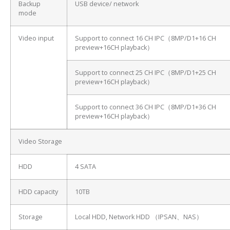
Backup
USB device/ network
mode
Video input
Support to connect 16 CH IPC（8MP/D1+16 CH
preview+16CH playback）
Support to connect 25 CH IPC（8MP/D1+25 CH
preview+16CH playback）
Support to connect 36 CH IPC（8MP/D1+36 CH
preview+16CH playback）
Video Storage
HDD
4 SATA
HDD capacity
10TB
Storage
Local HDD, Network HDD （IPSAN、NAS）