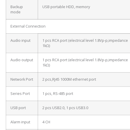
Backup
USB portable HDD, memory
mode
External Connection
Audio input
1 pcs RCA port (electrical level 1.8Vp-p,impedance
1kΩ)
Audio output
1 pcs RCA port (electrical level 1.8Vp-p,impedance
1kΩ)
Network Port
2 pcs,RJ45 1000M ethernet port
Series Port
1 pcs, RS-485 port
USB port
2 pcs USB2.0, 1 pcs USB3.0
Alarm input
4 CH