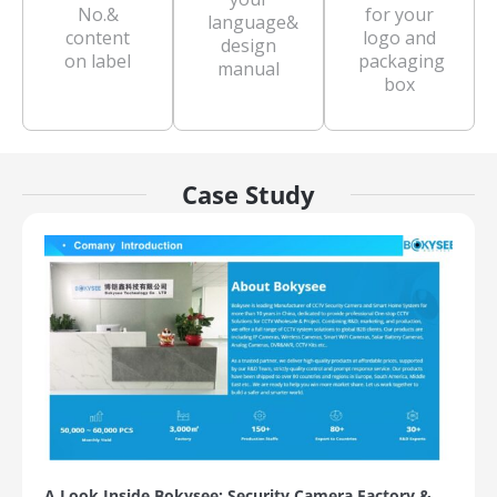
No.&
for your
language&
content
logo and
design
on label
packaging
manual
box
Case Study
A Look Inside Bokysee: Security Camera Factory &