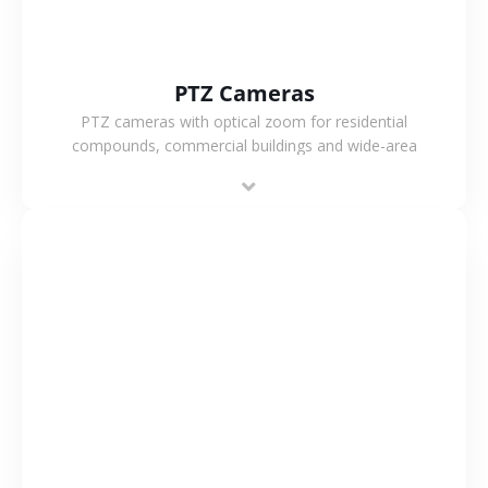
PTZ Cameras
PTZ cameras with optical zoom for residential
compounds, commercial buildings and wide-area
projects, enabling long-distance monitoring and
flexible coverage.
VIEW MORE