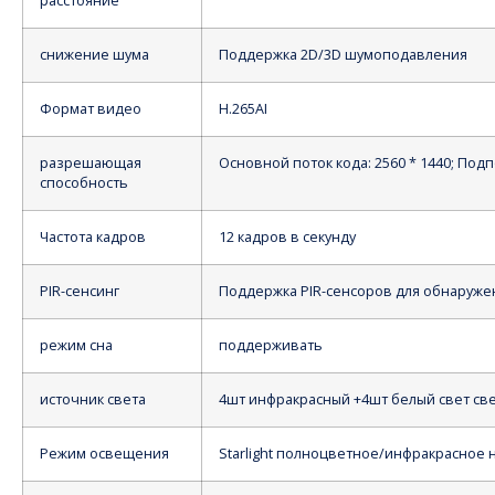
расстояние
снижение шума
Поддержка 2D/3D шумоподавления
Формат видео
H.265AI
разрешающая
Основной поток кода: 2560 * 1440; Подпо
способность
Частота кадров
12 кадров в секунду
PIR-сенсинг
Поддержка PIR-сенсоров для обнаруж
режим сна
поддерживать
источник света
4шт инфракрасный +4шт белый свет св
Режим освещения
Starlight полноцветное/инфракрасное