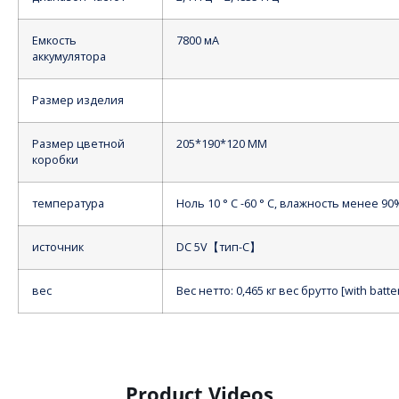
Емкость
7800 мА
аккумулятора
Размер изделия
Размер цветной
205*190*120 ММ
коробки
температура
Ноль 10 ° C -60 ° C, влажность менее 90
источник
DC
5V【тип-C】
вес
Вес нетто: 0,465 кг вес брутто [with bat
Product Videos