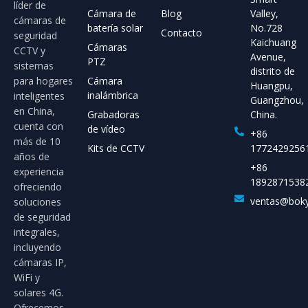
líder de
Cámara de
Blog
Valley,
cámaras de
batería solar
No.728
Contacto
seguridad
Kaichuang
Cámaras
CCTV y
Avenue,
PTZ
sistemas
distrito de
para hogares
Cámara
Huangpu,
inalámbrica
inteligentes
Guangzhou,
en China,
Grabadoras
China.
cuenta con
de vídeo
+86
más de 10
Kits de CCTV
1772429256
años de
+86
experiencia
1892871538
ofreciendo
ventas@bok
soluciones
de seguridad
integrales,
incluyendo
cámaras IP,
WiFi y
solares 4G.
Ofrecemos