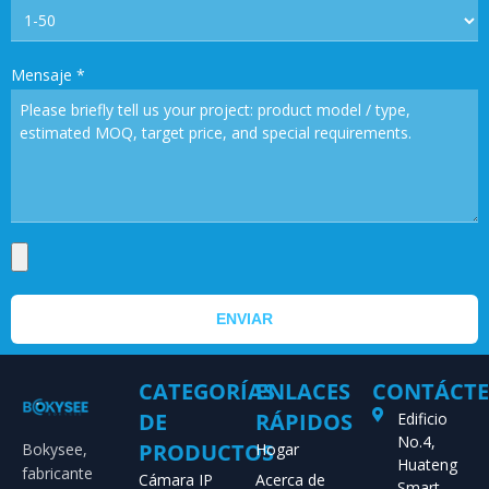
Mensaje
*
ENVIAR
CATEGORÍAS
ENLACES
CONTÁCT
DE
RÁPIDOS
Edificio
No.4,
PRODUCTOS
Bokysee,
Hogar
Huateng
fabricante
Cámara IP
Acerca de
Smart