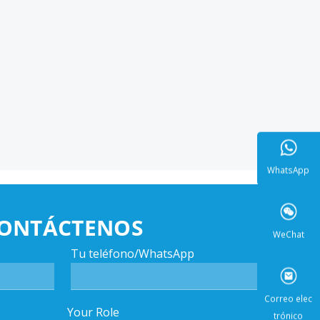
WhatsA
ONTÁCTENOS
Tu teléfono/WhatsApp
WeCha
Your Role
Correo e