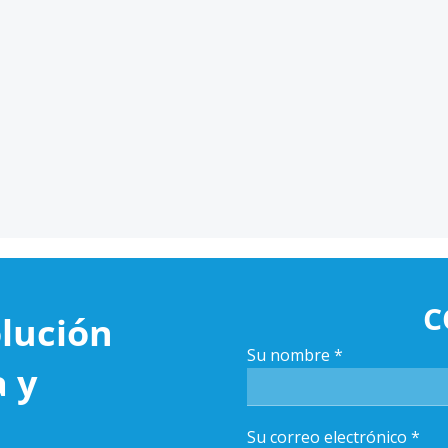
C
lución
Su nombre
*
a y
Su correo electrónico
*