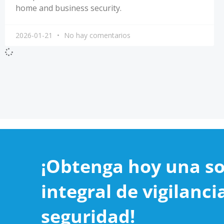
home and business security.
2026-01-21
No hay comentarios
¡Obtenga hoy una so
integral de vigilanci
seguridad!