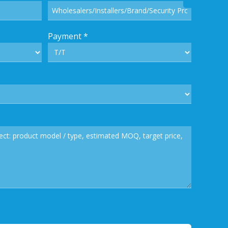
trónic
Payment
*