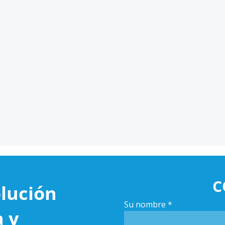
C
lución
Su nombre
*
a y