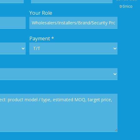
Correo e
Your Role
trónic
Payment
*