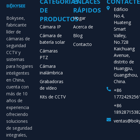
CATEGORÍAS
ENLACES
CONTÁCT
DE
RÁPIDOS
Edificio
No.4,
PRODUCTOS
Bokysee,
Hogar
Huateng
fabricante
Cámara IP
Acerca de
Smart
líder de
Cámara de
Blog
Valley,
cámaras de
batería solar
No.728
Contacto
seguridad
Kaichuang
Cámaras
CCTV y
Avenue,
PTZ
sistemas
distrito de
para hogares
Cámara
Huangpu,
inalámbrica
inteligentes
Guangzhou,
en China,
Grabadoras
China.
cuenta con
de vídeo
+86
más de 10
Kits de CCTV
1772429256
años de
+86
experiencia
1892871538
ofreciendo
ventas@bok
soluciones
de seguridad
integrales,