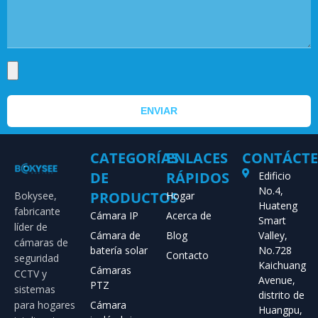
ENVIAR
CATEGORÍAS
ENLACES
CONTÁCT
DE
RÁPIDOS
Edificio
No.4,
PRODUCTOS
Bokysee,
Hogar
Huateng
fabricante
Cámara IP
Acerca de
Smart
líder de
Cámara de
Blog
Valley,
cámaras de
batería solar
No.728
Contacto
seguridad
Kaichuang
Cámaras
CCTV y
Avenue,
PTZ
sistemas
distrito de
para hogares
Cámara
Huangpu,