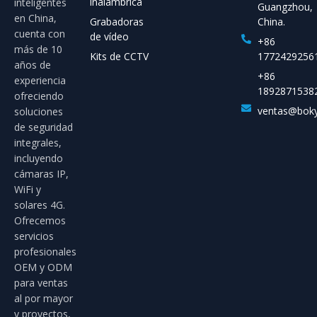
inalámbrica
inteligentes
Guangzhou,
en China,
Grabadoras
China.
cuenta con
de vídeo
+86
más de 10
Kits de CCTV
1772429256
años de
+86
experiencia
1892871538
ofreciendo
ventas@bok
soluciones
de seguridad
integrales,
incluyendo
cámaras IP,
WiFi y
solares 4G.
Ofrecemos
servicios
profesionales
OEM y ODM
para ventas
al por mayor
y proyectos,