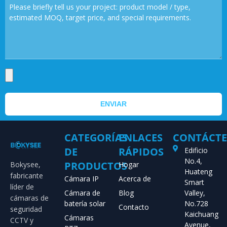
ENVIAR
CATEGORÍAS
ENLACES
CONTÁCT
DE
RÁPIDOS
Edificio
No.4,
PRODUCTOS
Bokysee,
Hogar
Huateng
fabricante
Cámara IP
Acerca de
Smart
líder de
Cámara de
Blog
Valley,
cámaras de
batería solar
No.728
Contacto
seguridad
Kaichuang
Cámaras
CCTV y
Avenue,