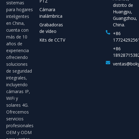
PTZ
sistemas
distrito de
para hogares
Cámara
Huangpu,
inalámbrica
inteligentes
Guangzhou,
en China,
Grabadoras
China.
cuenta con
de vídeo
+86
más de 10
Kits de CCTV
1772429256
años de
+86
experiencia
1892871538
ofreciendo
ventas@bok
soluciones
de seguridad
integrales,
incluyendo
cámaras IP,
WiFi y
solares 4G.
Ofrecemos
servicios
profesionales
OEM y ODM