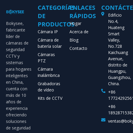
CATEGORÍAS
ENLACES
CONTÁCT
DE
RÁPIDOS
Edificio
No.4,
PRODUCTOS
Bokysee,
Hogar
Huateng
fabricante
Cámara IP
Acerca de
Smart
líder de
Cámara de
Blog
Valley,
cámaras de
batería solar
No.728
Contacto
seguridad
Kaichuang
Cámaras
CCTV y
Avenue,
PTZ
sistemas
distrito de
para hogares
Cámara
Huangpu,
inalámbrica
inteligentes
Guangzhou,
en China,
Grabadoras
China.
cuenta con
de vídeo
+86
más de 10
Kits de CCTV
1772429256
años de
+86
experiencia
1892871538
ofreciendo
ventas@bok
soluciones
de seguridad