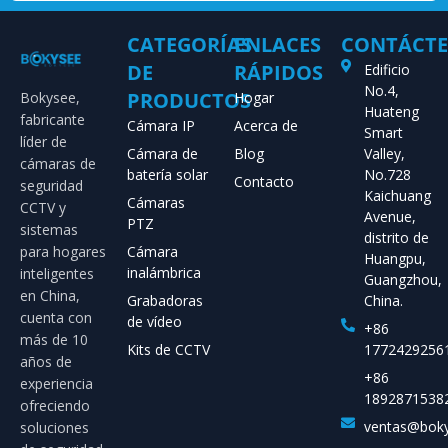
CATEGORÍAS
ENLACES
CONTÁCT
DE
RÁPIDOS
Edificio
No.4,
PRODUCTOS
Bokysee,
Hogar
Huateng
fabricante
Cámara IP
Acerca de
Smart
líder de
Cámara de
Blog
Valley,
cámaras de
batería solar
No.728
Contacto
seguridad
Kaichuang
Cámaras
CCTV y
Avenue,
PTZ
sistemas
distrito de
para hogares
Cámara
Huangpu,
inalámbrica
inteligentes
Guangzhou,
en China,
Grabadoras
China.
cuenta con
de vídeo
+86
más de 10
Kits de CCTV
1772429256
años de
+86
experiencia
1892871538
ofreciendo
ventas@bok
soluciones