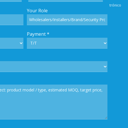
Correo e
Your Role
trónic
Payment
*