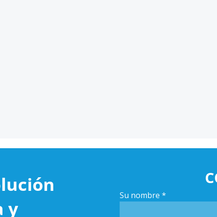
C
lución
Su nombre
*
a y