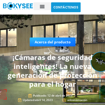
CONTÁCTENOS
Estudio de caso
Sobre nosotros
Acerca del producto
¡Cámaras de seguridad
inteligentes! La nueva
generación de protección
para el hogar
Publicado:
12 de abril de 2023
Updated:abril 14, 2023
administración