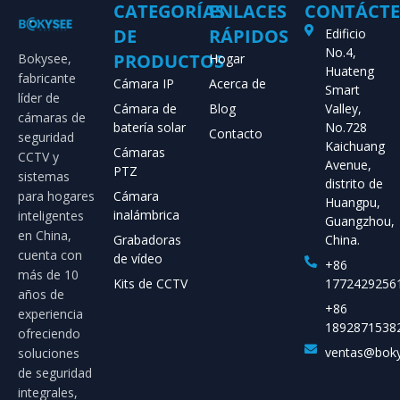
CATEGORÍAS
ENLACES
CONTÁCT
DE
RÁPIDOS
Edificio
No.4,
PRODUCTOS
Bokysee,
Hogar
Huateng
fabricante
Cámara IP
Acerca de
Smart
líder de
Cámara de
Blog
Valley,
cámaras de
batería solar
No.728
Contacto
seguridad
Kaichuang
Cámaras
CCTV y
Avenue,
PTZ
sistemas
distrito de
para hogares
Cámara
Huangpu,
inalámbrica
inteligentes
Guangzhou,
en China,
Grabadoras
China.
cuenta con
de vídeo
+86
más de 10
Kits de CCTV
1772429256
años de
+86
experiencia
1892871538
ofreciendo
ventas@bok
soluciones
de seguridad
integrales,