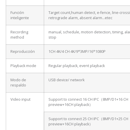
Función
Target count,human detect, e-fence, line-cross
inteligente
retrograde alarm, absent alarm…etec
Recording
manual, schedule, motion detection, timing, ala
method
stop
Reproducción
1CH 4K/4 CH 4K/9*3MP/16*1080P
Playback mode
Regular playback, event playback
Modo de
USB device/ network
respaldo
Video input
Support to connect 16 CH IPC（8MP/D1+16 CH
preview+16CH playback）
Support to connect 25 CH IPC（8MP/D1+25 CH
preview+16CH playback）