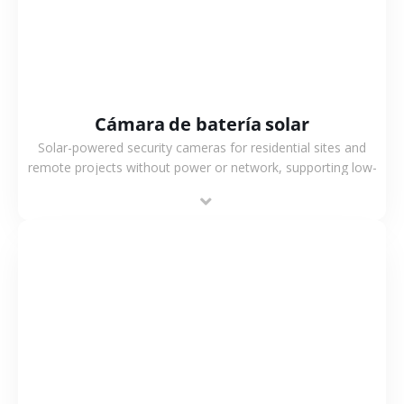
Cámara de batería solar
Solar-powered security cameras for residential sites and
remote projects without power or network, supporting low-
power operation, 4G or WiFi connection and outdoor
monitoring.
VER MÁS