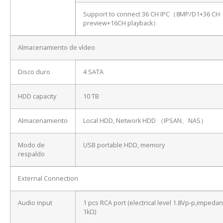
Support to connect 36 CH IPC（8MP/D1+36 CH
preview+16CH playback）
Almacenamiento de vídeo
Disco duro
4 SATA
HDD capacity
10 TB
Almacenamiento
Local HDD, Network HDD （IPSAN、NAS）
Modo de
USB portable HDD, memory
respaldo
External Connection
Audio input
1 pcs RCA port (electrical level 1.8Vp-p,impeda
1kΩ)