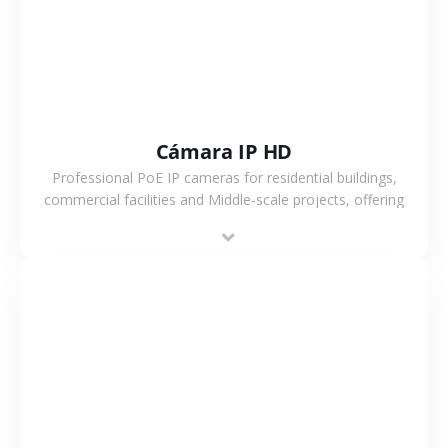
Cámara IP HD
Professional PoE IP cameras for residential buildings,
commercial facilities and Middle-scale projects, offering
stable performance, high compatibility and OEM & ODM
support.
VER MÁS