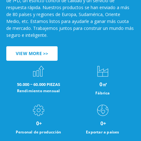
de I+D, un estricto control de calidad y un servicio de
respuesta rápida. Nuestros productos se han enviado a más
de 80 países y regiones de Europa, Sudamérica, Oriente
Medio, etc. Estamos listos para ayudarle a ganar más cuota
de mercado. Trabajemos juntos para construir un mundo más
seguro e inteligente.
VIEW MORE >>
0
㎡
50.000 ~ 60.000 PIEZAS
Rendimiento mensual
Fábrica
0
+
0
+
Personal de producción
Exportar a países