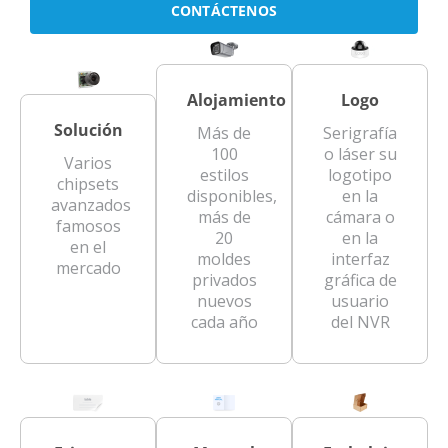
CONTÁCTENOS
Alojamiento
Logo
Solución
Más de
Serigrafía
100
o láser su
Varios
estilos
logotipo
chipsets
disponibles,
en la
avanzados
más de
cámara o
famosos
20
en la
en el
moldes
interfaz
mercado
privados
gráfica de
nuevos
usuario
cada año
del NVR