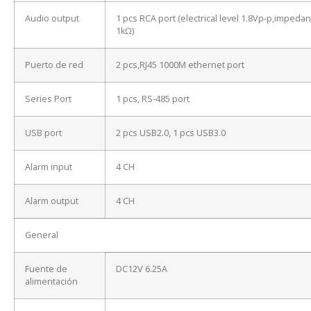
Audio output
1 pcs RCA port (electrical level 1.8Vp-p,impeda
1kΩ)
Puerto de red
2 pcs,RJ45 1000M ethernet port
Series Port
1 pcs, RS-485 port
USB port
2 pcs USB2.0, 1 pcs USB3.0
Alarm input
4 CH
Alarm output
4 CH
General
Fuente de
DC12V 6.25A
alimentación