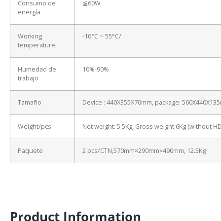
Consumo de
≦60W
energía
Working
-10°C ~ 55°C/
temperature
Humedad de
10%-90%
trabajo
Tamaño
Device : 440X355X70mm, package: 560X440X13
Weight/pcs
Net weight: 5.5Kg, Gross weight:6Kg (without H
Paquete
2 pcs/CTN,570mm×290mm×490mm, 12.5Kg
Product Information