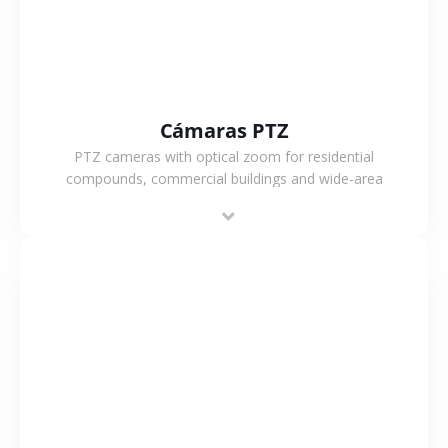
Cámaras PTZ
PTZ cameras with optical zoom for residential
compounds, commercial buildings and wide-area
projects, enabling long-distance monitoring and
flexible coverage.
VER MÁS