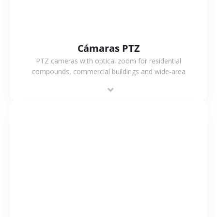
Cámaras PTZ
PTZ cameras with optical zoom for residential
compounds, commercial buildings and wide-area
projects, enabling long-distance monitoring and
flexible coverage.
VER MÁS