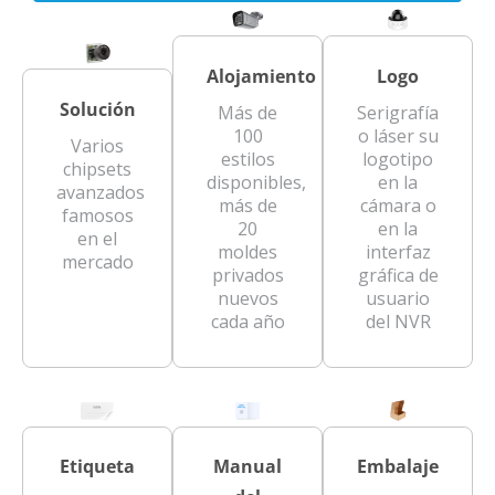
Alojamiento
Logo
Solución
Más de
Serigrafía
100
o láser su
Varios
estilos
logotipo
chipsets
disponibles,
en la
avanzados
más de
cámara o
famosos
20
en la
en el
moldes
interfaz
mercado
privados
gráfica de
nuevos
usuario
cada año
del NVR
Etiqueta
Manual
Embalaje