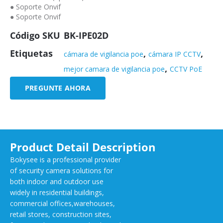
● Soporte Onvif
● Soporte Onvif
Código SKU
BK-IPE02D
Etiquetas
,
,
cámara de vigilancia poe
cámara IP CCTV
,
mejor camara de vigilancia poe
CCTV PoE
PREGUNTE AHORA
Product Detail Description
Bokysee is a professional provider
of security camera solutions for
both indoor and outdoor use
widely in residential buildings,
commercial offices,warehouses,
retail stores, construction sites,