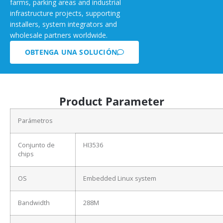
farms, parking areas and industrial
infrastructure projects, supporting
installers, system integrators and
wholesale partners worldwide.
OBTENGA UNA SOLUCIÓN
Product Parameter
Parámetros
Conjunto de
HI3536
chips
OS
Embedded Linux system
Bandwidth
288M