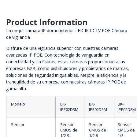
Product Information
La mejor cámara IP domo interior LED IR CCTV POE Cámara
de vigilancia
Disfrute de una vigilancia superior con nuestras cámaras
avanzadas IP POE. Con tecnología de vanguardia en
conectividad y sin fisuras, estas cámaras proporcionan a las
empresas B2B, como distribuidores y propietarios de marcas,
soluciones de seguridad inigualables. Mejore la eficiencia y la
tranquilidad de su empresa con nuestras cámaras IP POE de
gama alta.
Modelo
BK-
BK-
BK-
IPE02D3M
IPE02D5M
IPE02D8M
Sensor
Sensor
Sensor
Sensor
CMOS de
CMOS de
CMOS de
1/2,9
1/2,8
1/3