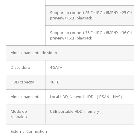
Support to connect 25 CH IPC（8MP/D1+25 CH
preview+16CH playback）
Support to connect 36 CH IPC（8MP/D1+36 CH
preview+16CH playback）
Almacenamiento de vídeo
Disco duro
4 SATA
HDD capacity
10 TB
Almacenamiento
Local HDD, Network HDD （IPSAN、NAS）
Modo de
USB portable HDD, memory
respaldo
External Connection