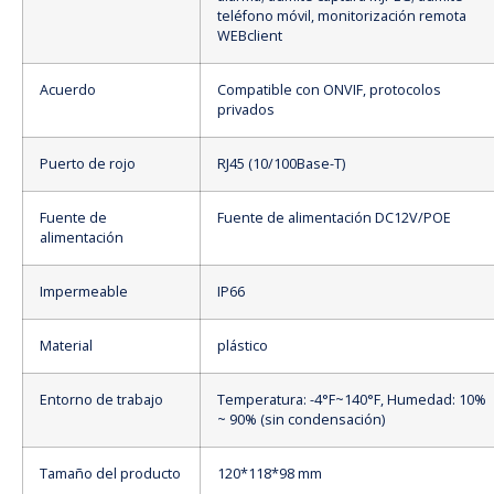
teléfono móvil, monitorización remota
WEBclient
Acuerdo
Compatible con ONVIF, protocolos
privados
Puerto de rojo
RJ45 (10/100Base-T)
Fuente de
Fuente de alimentación DC12V/POE
alimentación
Impermeable
IP66
Material
plástico
Entorno de trabajo
Temperatura: -4°F~140°F, Humedad: 10%
~ 90% (sin condensación)
Tamaño del producto
120*118*98 mm