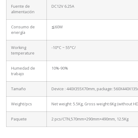
Fuente de
DC12V 6.25A
alimentación
Consumo de
≦60W
energía
Working
-10°C ~ 55°C/
temperature
Humedad de
10%-90%
trabajo
Tamaño
Device : 440X355X70mm, package: 560X440X13
Weight/pcs
Net weight: 5.5Kg, Gross weight:6Kg (without H
Paquete
2 pcs/CTN,570mm×290mm×490mm, 12.5Kg