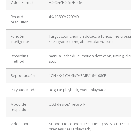
Video Format
H.265+/H.265/H.264
Record
4K/1080P/720P/D1
resolution
Función
Target count,human detect, e-fence, line-cross
inteligente
retrograde alarm, absent alarm…etec
Recording
manual, schedule, motion detection, timing, ala
method
stop
Reproducción
1CH 4K/4 CH 4K/9*3MP/16*1080P
Playback mode
Regular playback, event playback
Modo de
USB device/ network
respaldo
Video input
Support to connect 16 CH IPC（8MP/D1+16 CH
preview+16CH playback）