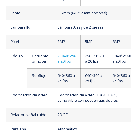
Lente
3,6 mm (6/8/12 mm opcional)
Lámpara IR
Lámpara Array de 2 piezas
Píxel
3MP
5MP
8MP
Código
Corriente
2304×1296
2560*1920
3840*2160
principal
a 20 fps
a 20 fps
a 20 fps
Subflujo
640*360 a
640*360 a
640*360 a
25 fps
25 fps
25 fps
Codificación de vídeo
Codificación de vídeo H.264/H.265,
compatible con secuencias duales
Relación señal-ruido
2D/3D
Persiana
Automático