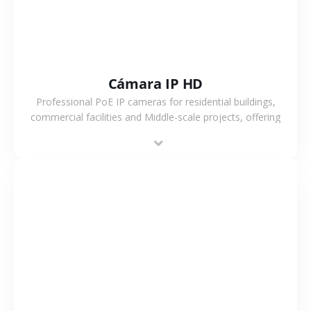
Cámara IP HD
Professional PoE IP cameras for residential buildings,
commercial facilities and Middle-scale projects, offering
stable performance, high compatibility and OEM & ODM
support.
VER MÁS