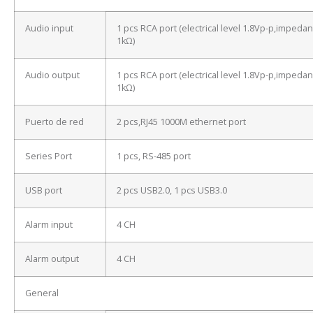
Audio input
1 pcs RCA port (electrical level 1.8Vp-p,impeda
1kΩ)
Audio output
1 pcs RCA port (electrical level 1.8Vp-p,impeda
1kΩ)
Puerto de red
2 pcs,RJ45 1000M ethernet port
Series Port
1 pcs, RS-485 port
USB port
2 pcs USB2.0, 1 pcs USB3.0
Alarm input
4 CH
Alarm output
4 CH
General