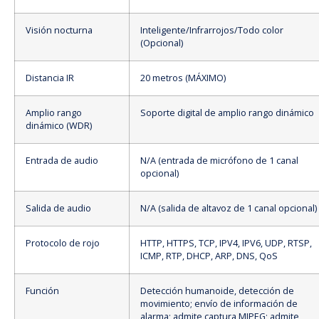
Visión nocturna
Inteligente/Infrarrojos/Todo color
(Opcional)
Distancia IR
20 metros (MÁXIMO)
Amplio rango
Soporte digital de amplio rango dinámico
dinámico (WDR)
Entrada de audio
N/A (entrada de micrófono de 1 canal
opcional)
Salida de audio
N/A (salida de altavoz de 1 canal opcional)
Protocolo de rojo
HTTP, HTTPS, TCP, IPV4, IPV6, UDP, RTSP,
ICMP, RTP, DHCP, ARP, DNS, QoS
Función
Detección humanoide, detección de
movimiento; envío de información de
alarma; admite captura MJPEG; admite