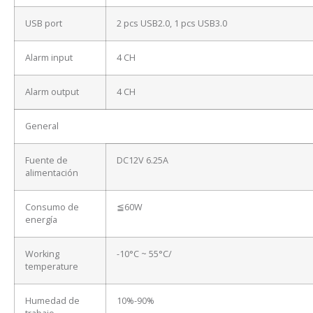
USB port
2 pcs USB2.0, 1 pcs USB3.0
Alarm input
4 CH
Alarm output
4 CH
General
Fuente de
DC12V 6.25A
alimentación
Consumo de
≦60W
energía
Working
-10°C ~ 55°C/
temperature
Humedad de
10%-90%