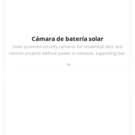
Cámara de batería solar
Solar-powered security cameras for residential sites and
remote projects without power or network, supporting low-
power operation, 4G or WiFi connection and outdoor
monitoring.
VER MÁS