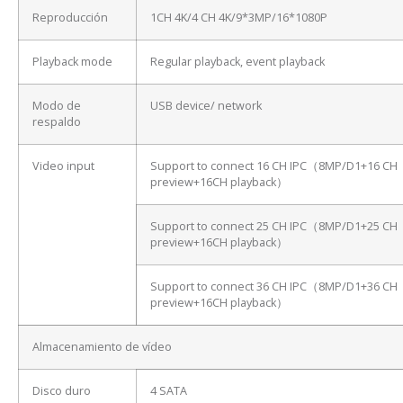
Reproducción
1CH 4K/4 CH 4K/9*3MP/16*1080P
Playback mode
Regular playback, event playback
Modo de
USB device/ network
respaldo
Video input
Support to connect 16 CH IPC（8MP/D1+16 CH
preview+16CH playback）
Support to connect 25 CH IPC（8MP/D1+25 CH
preview+16CH playback）
Support to connect 36 CH IPC（8MP/D1+36 CH
preview+16CH playback）
Almacenamiento de vídeo
Disco duro
4 SATA