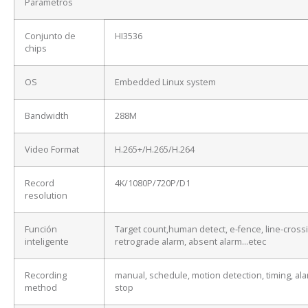
Parámetros
Conjunto de
HI3536
chips
OS
Embedded Linux system
Bandwidth
288M
Video Format
H.265+/H.265/H.264
Record
4K/1080P/720P/D1
resolution
Función
Target count,human detect, e-fence, line-cross
inteligente
retrograde alarm, absent alarm…etec
Recording
manual, schedule, motion detection, timing, ala
method
stop