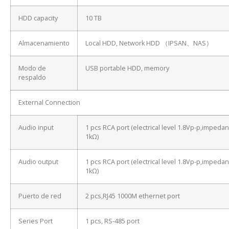
HDD capacity
10 TB
Almacenamiento
Local HDD, Network HDD （IPSAN、NAS）
Modo de
USB portable HDD, memory
respaldo
External Connection
Audio input
1 pcs RCA port (electrical level 1.8Vp-p,impeda
1kΩ)
Audio output
1 pcs RCA port (electrical level 1.8Vp-p,impeda
1kΩ)
Puerto de red
2 pcs,RJ45 1000M ethernet port
Series Port
1 pcs, RS-485 port