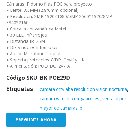
Cámaras IP domo fijas POE para proyecto:
● Lente: 3,6MM (2,8/6mm opcional)
● Resolución: 2MP 1920×1080/5MP 2560*1920/8MP
3840*2160
● Carcasa antivandálica Matel
● 30 LED infrarrojos
● Distancia IR: 25M
● Día y noche: Infrarrojos
● Audio: Micrófono 1 canal
● Soporta protocolos WDR, Onvif y HK.
● Alimentación: POE/ DC12V-1A
Código SKU
BK-POE29D
Etiquetas
,
camara cctv alta resolucion vision nocturna
,
cámara wifi de 5 megapíxeles
venta al por
mayor de camaras ip
PREGUNTE AHORA