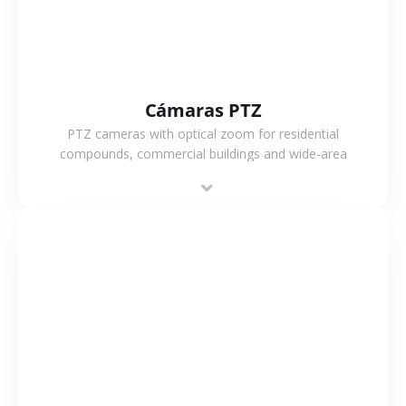
Cámaras PTZ
PTZ cameras with optical zoom for residential
compounds, commercial buildings and wide-area
projects, enabling long-distance monitoring and
flexible coverage.
VER MÁS