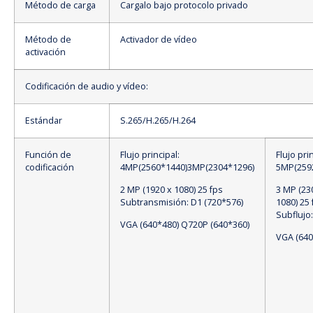
Método de carga
Cargalo bajo protocolo privado
Método de
Activador de vídeo
activación
Codificación de audio y vídeo:
Estándar
S.265/H.265/H.264
Función de
Flujo principal:
Flujo pri
codificación
4MP(2560*1440)3MP(2304*1296)
5MP(259
2 MP (1920 x 1080) 25 fps
3 MP (23
Subtransmisión: D1 (720*576)
1080) 25 
Subflujo
VGA (640*480) Q720P (640*360)
VGA (640