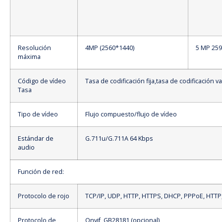
Resolución
4MP (2560*1440)
5 MP 25
máxima
Código de vídeo
Tasa de codificación fija,tasa de codificación 
Tasa
Tipo de vídeo
Flujo compuesto/flujo de vídeo
Estándar de
G.711u/G.711A 64 Kbps
audio
Función de red:
Protocolo de rojo
TCP/IP, UDP, HTTP, HTTPS, DHCP, PPPoE, HTTP
Protocolo de
Onvif, GB28181 (opcional)