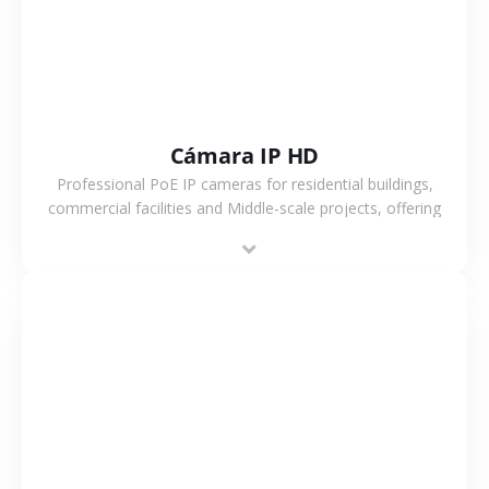
Cámara IP HD
Professional PoE IP cameras for residential buildings,
commercial facilities and Middle-scale projects, offering
stable performance, high compatibility and OEM & ODM
support.
VER MÁS