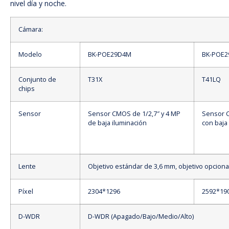
nivel día y noche.
Cámara:
Modelo
BK-POE29D4M
BK-POE
Conjunto de
T31X
T41LQ
chips
Sensor
Sensor CMOS de 1/2,7″ y 4 MP
Sensor C
de baja iluminación
con baja
Lente
Objetivo estándar de 3,6 mm, objetivo opciona
Píxel
2304*1296
2592*19
D-WDR
D-WDR (Apagado/Bajo/Medio/Alto)