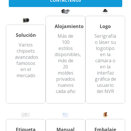
CONTÁCTENOS
Alojamiento
Logo
Solución
Más de
Serigrafía
100
o láser su
Varios
estilos
logotipo
chipsets
disponibles,
en la
avanzados
más de
cámara o
famosos
20
en la
en el
moldes
interfaz
mercado
privados
gráfica de
nuevos
usuario
cada año
del NVR
Etiqueta
Manual
Embalaje