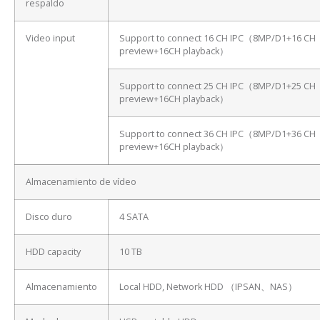
respaldo
Video input
Support to connect 16 CH IPC（8MP/D1+16 CH
preview+16CH playback）
Support to connect 25 CH IPC（8MP/D1+25 CH
preview+16CH playback）
Support to connect 36 CH IPC（8MP/D1+36 CH
preview+16CH playback）
Almacenamiento de vídeo
Disco duro
4 SATA
HDD capacity
10 TB
Almacenamiento
Local HDD, Network HDD （IPSAN、NAS）