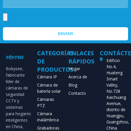
ENVIAR
CATEGORÍAS
ENLACES
CONTÁCT
DE
RÁPIDOS
Edificio
No.4,
PRODUCTOS
Bokysee,
Hogar
Huateng
fabricante
Cámara IP
Acerca de
Smart
líder de
Cámara de
Blog
Valley,
cámaras de
batería solar
No.728
Contacto
seguridad
Kaichuang
Cámaras
CCTV y
Avenue,
PTZ
sistemas
distrito de
para hogares
Cámara
Huangpu,
inalámbrica
inteligentes
Guangzhou,
en China,
Grabadoras
China.