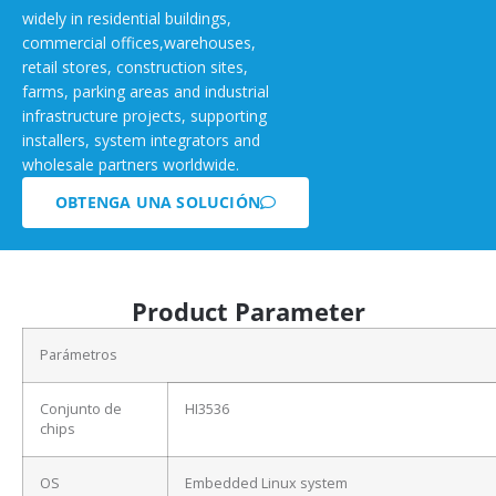
widely in residential buildings,
commercial offices,warehouses,
retail stores, construction sites,
farms, parking areas and industrial
infrastructure projects, supporting
installers, system integrators and
wholesale partners worldwide.
OBTENGA UNA SOLUCIÓN
Product Parameter
Parámetros
Conjunto de
HI3536
chips
OS
Embedded Linux system