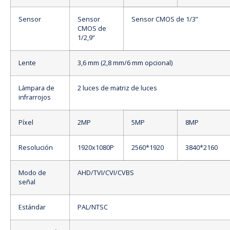
Sensor
Sensor
Sensor CMOS de 1/3”
CMOS de
1/2,9”
Lente
3,6 mm (2,8 mm/6 mm opcional)
Lámpara de
2 luces de matriz de luces
infrarrojos
Píxel
2MP
5MP
8MP
Resolución
1920x1080P
2560*1920
3840*2160
Modo de
AHD/TVI/CVI/CVBS
señal
Estándar
PAL/NTSC