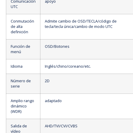
Comunicación
apoyo
UTC
Conmutación
Admite cambio de OSD/TECLA/código de
de alta
tecla/tecla única/cambio de modo UTC
definición
Función de
OSD/Botones
menú
Idioma
Inglés/chino/coreano/etc.
Número de
2D
serie
Amplio rango
adaptado
dinámico
(WDR)
Salida de
AHD/TVI/CVI/CVBS
vídeo