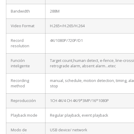
Bandwidth
288M
Video Format
H.265+/H.265/H.264
Record
4K/1080P/720P/D1
resolution
Función
Target count,human detect, e-fence, line-cross
inteligente
retrograde alarm, absent alarm…etec
Recording
manual, schedule, motion detection, timing, ala
method
stop
Reproducción
1CH 4K/4 CH 4K/9*3MP/16*1080P
Playback mode
Regular playback, event playback
Modo de
USB device/ network