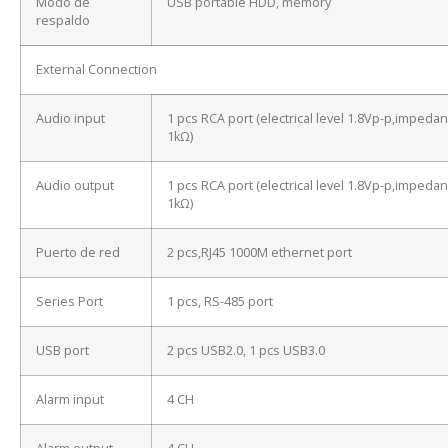
Modo de
USB portable HDD, memory
respaldo
External Connection
Audio input
1 pcs RCA port (electrical level 1.8Vp-p,impeda
1kΩ)
Audio output
1 pcs RCA port (electrical level 1.8Vp-p,impeda
1kΩ)
Puerto de red
2 pcs,RJ45 1000M ethernet port
Series Port
1 pcs, RS-485 port
USB port
2 pcs USB2.0, 1 pcs USB3.0
Alarm input
4 CH