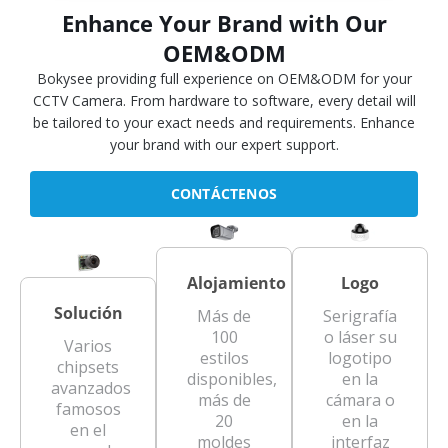
Enhance Your Brand with Our
OEM&ODM
Bokysee providing full experience on OEM&ODM for your
CCTV Camera. From hardware to software, every detail will
be tailored to your exact needs and requirements. Enhance
your brand with our expert support.
CONTÁCTENOS
Alojamiento
Logo
Solución
Más de
Serigrafía
100
o láser su
Varios
estilos
logotipo
chipsets
disponibles,
en la
avanzados
más de
cámara o
famosos
20
en la
en el
moldes
interfaz