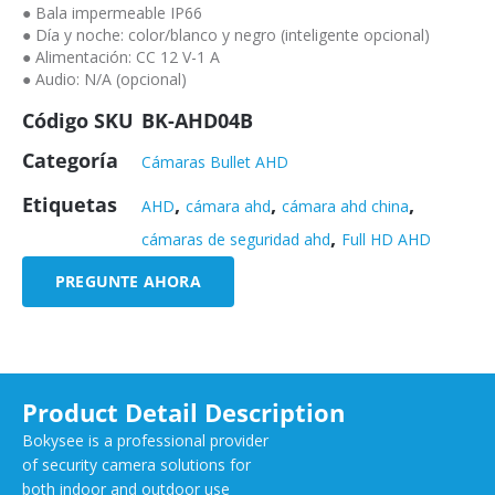
● Bala impermeable IP66
● Día y noche: color/blanco y negro (inteligente opcional)
● Alimentación: CC 12 V-1 A
● Audio: N/A (opcional)
Código SKU
BK-AHD04B
Categoría
Cámaras Bullet AHD
Etiquetas
,
,
,
AHD
cámara ahd
cámara ahd china
,
cámaras de seguridad ahd
Full HD AHD
PREGUNTE AHORA
Product Detail Description
Bokysee is a professional provider
of security camera solutions for
both indoor and outdoor use