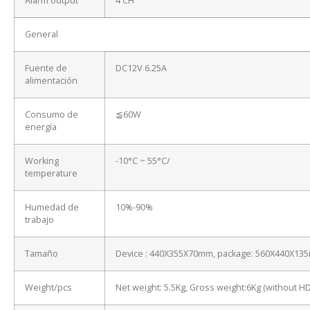
Alarm output
4 CH
General
Fuente de
DC12V 6.25A
alimentación
Consumo de
≦60W
energía
Working
-10°C ~ 55°C/
temperature
Humedad de
10%-90%
trabajo
Tamaño
Device : 440X355X70mm, package: 560X440X13
Weight/pcs
Net weight: 5.5Kg, Gross weight:6Kg (without H