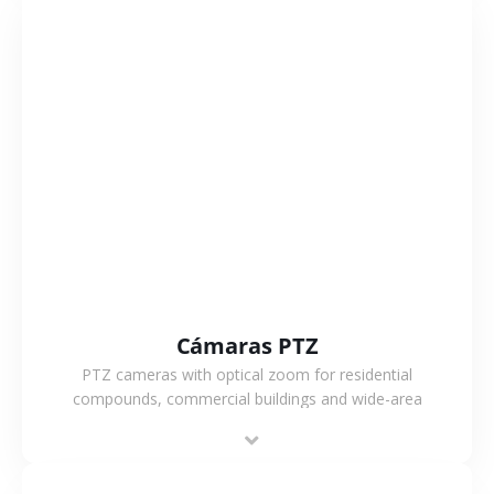
VER MÁS
Cámaras PTZ
PTZ cameras with optical zoom for residential
compounds, commercial buildings and wide-area
projects, enabling long-distance monitoring and
flexible coverage.