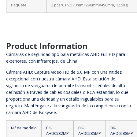
Paquete
2 pcs/CTN,570mm×290mm×490mm, 12.5Kg
Product Information
Cámaras de seguridad tipo bala metálicas AHD Full HD para
exteriores, con infrarrojos, de China
Cámara AHD: Capture video HD de 5.0 MP con una nitidez
excepcional con nuestra cámara AHD. Esta solución de
vigilancia de vanguardia le permite transmitir señales de alta
definición a través de cables coaxiales o RCA estándar, lo que
proporciona una claridad y un detalle inigualables para su
negocio. Manténgase a la vanguardia de la competencia con la
cámara AHD de Bokysee.
N.º de modelo
BK-
BK-
BK-
AHD05B2MP
AHD05B5MP
AHD05B8MP