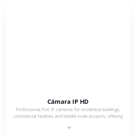
VER MÁS
Cámara IP HD
Professional PoE IP cameras for residential buildings,
commercial facilities and Middle-scale projects, offering
stable performance, high compatibility and OEM & ODM
support.