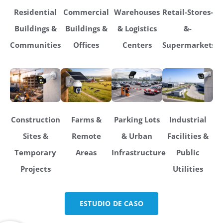
Residential
Commercial
Warehouses
Retail-Stores-
Buildings &
Buildings &
& Logistics
&-
Communities
Offices
Centers
Supermarkets
Construction
Farms &
Parking Lots
Industrial
Sites &
Remote
& Urban
Facilities &
Temporary
Areas
Infrastructure
Public
Projects
Utilities
ESTUDIO DE CASO