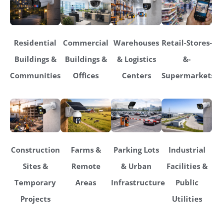
Residential
Commercial
Warehouses
Retail-Stores-
Buildings &
Buildings &
& Logistics
&-
Communities
Offices
Centers
Supermarkets
Construction
Farms &
Parking Lots
Industrial
Sites &
Remote
& Urban
Facilities &
Temporary
Areas
Infrastructure
Public
Projects
Utilities