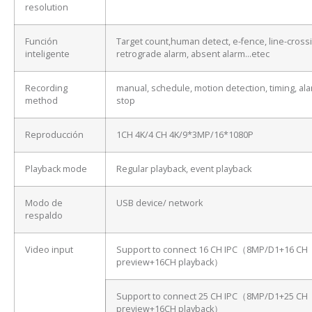
resolution
Función
Target count,human detect, e-fence, line-cross
inteligente
retrograde alarm, absent alarm…etec
Recording
manual, schedule, motion detection, timing, ala
method
stop
Reproducción
1CH 4K/4 CH 4K/9*3MP/16*1080P
Playback mode
Regular playback, event playback
Modo de
USB device/ network
respaldo
Video input
Support to connect 16 CH IPC（8MP/D1+16 CH
preview+16CH playback）
Support to connect 25 CH IPC（8MP/D1+25 CH
preview+16CH playback）