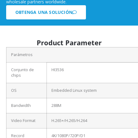
wholesale partners worldwide.
OBTENGA UNA SOLUCIÓN
Product Parameter
Parámetros
Conjunto de
HI3536
chips
OS
Embedded Linux system
Bandwidth
288M
Video Format
H.265+/H.265/H.264
Record
4K/1080P/720P/D1