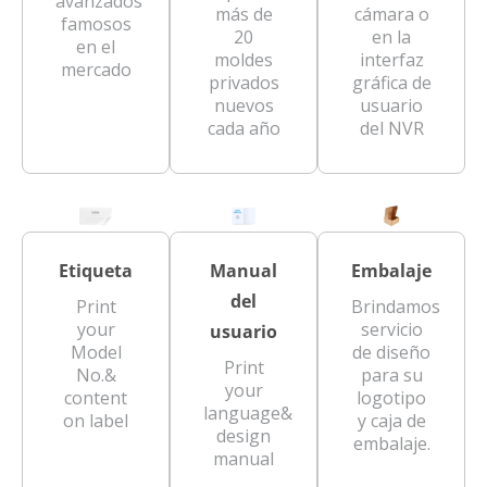
avanzados
más de
cámara o
famosos
20
en la
en el
moldes
interfaz
mercado
privados
gráfica de
nuevos
usuario
cada año
del NVR
Etiqueta
Manual
Embalaje
del
Print
Brindamos
your
servicio
usuario
Model
de diseño
Print
No.&
para su
your
content
logotipo
language&
on label
y caja de
design
embalaje.
manual