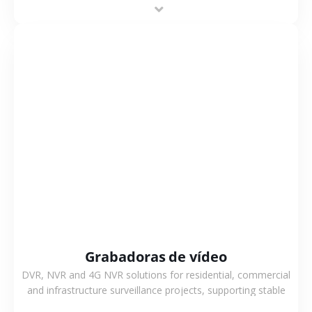
flexible coverage.
VER MÁS
Grabadoras de vídeo
DVR, NVR and 4G NVR solutions for residential, commercial
and infrastructure surveillance projects, supporting stable
recording and system integration.