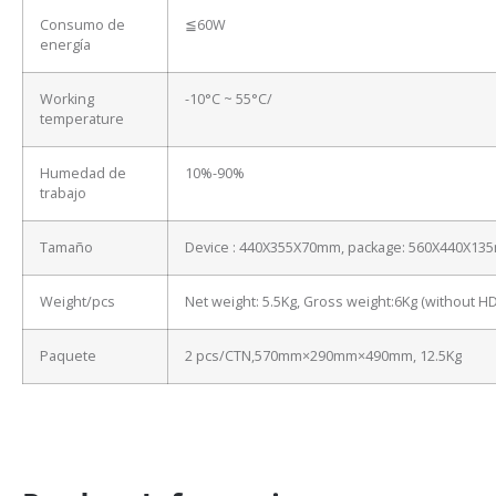
Consumo de
≦60W
energía
Working
-10°C ~ 55°C/
temperature
Humedad de
10%-90%
trabajo
Tamaño
Device : 440X355X70mm, package: 560X440X13
Weight/pcs
Net weight: 5.5Kg, Gross weight:6Kg (without H
Paquete
2 pcs/CTN,570mm×290mm×490mm, 12.5Kg