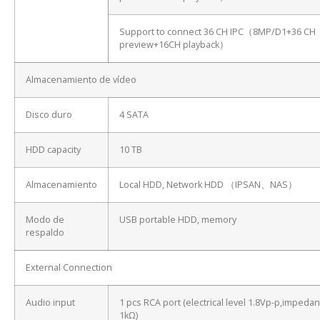
Support to connect 36 CH IPC（8MP/D1+36 CH
preview+16CH playback）
Almacenamiento de vídeo
Disco duro
4 SATA
HDD capacity
10 TB
Almacenamiento
Local HDD, Network HDD （IPSAN、NAS）
Modo de
USB portable HDD, memory
respaldo
External Connection
Audio input
1 pcs RCA port (electrical level 1.8Vp-p,impeda
1kΩ)