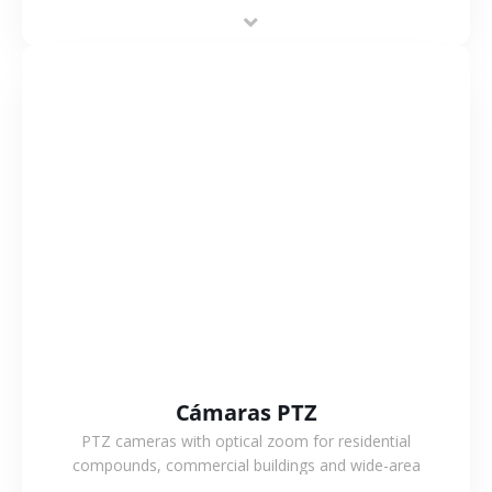
power operation, 4G or WiFi connection and outdoor
monitoring.
VER MÁS
Cámaras PTZ
PTZ cameras with optical zoom for residential
compounds, commercial buildings and wide-area
projects, enabling long-distance monitoring and