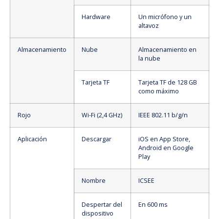
Hardware
Un micrófono y un
altavoz
Almacenamiento
Nube
Almacenamiento en
la nube
Tarjeta TF
Tarjeta TF de 128 GB
como máximo
Rojo
Wi-Fi (2,4 GHz)
IEEE 802.11 b/g/n
Aplicación
Descargar
iOS en App Store,
Android en Google
Play
Nombre
ICSEE
Despertar del
En 600 ms
dispositivo