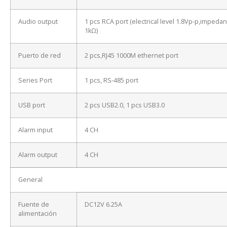
Audio output
1 pcs RCA port (electrical level 1.8Vp-p,impeda
1kΩ)
Puerto de red
2 pcs,RJ45 1000M ethernet port
Series Port
1 pcs, RS-485 port
USB port
2 pcs USB2.0, 1 pcs USB3.0
Alarm input
4 CH
Alarm output
4 CH
General
Fuente de
DC12V 6.25A
alimentación