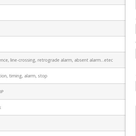
nce, line-crossing, retrograde alarm, absent alarm…etec
ion, timing, alarm, stop
0P
k