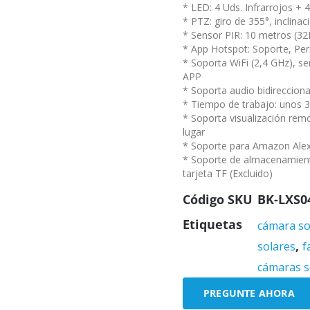
* LED: 4 Uds. Infrarrojos + 
* PTZ: giro de 355°, inclinac
* Sensor PIR: 10 metros (32
* App Hotspot: Soporte, Perm
* Soporta WiFi (2,4 GHz), se
APP
* Soporta audio bidireccion
* Tiempo de trabajo: unos 3
* Soporta visualización remo
lugar
* Soporte para Amazon Ale
* Soporte de almacenamien
tarjeta TF (Excluido)
Código SKU
BK-LXS0
Etiquetas
cámara so
,
solares
f
cámaras s
PREGUNTE AHORA