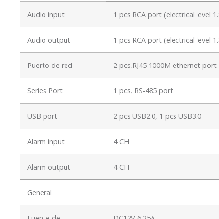
Audio input
1 pcs RCA port (electrical level
Audio output
1 pcs RCA port (electrical level
Puerto de red
2 pcs,RJ45 1000M ethernet port
Series Port
1 pcs, RS-485 port
USB port
2 pcs USB2.0, 1 pcs USB3.0
Alarm input
4 CH
Alarm output
4 CH
General
Fuente de
DC12V 6.25A