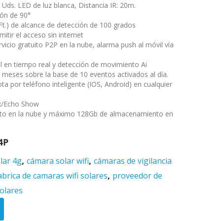
4 Uds. LED de luz blanca, Distancia IR: 20m.
ión de 90°
Ft.) de alcance de detección de 100 grados
itir el acceso sin internet
rvicio gratuito P2P en la nube, alarma push al móvil vía
al en tiempo real y detección de movimiento Ai
 meses sobre la base de 10 eventos activados al día.
ta por teléfono inteligente (IOS, Android) en cualquier
x/Echo Show
to en la nube y máximo 128Gb de almacenamiento en
4P
,
,
lar 4g
cámara solar wifi
cámaras de vigilancia
,
abrica de camaras wifi solares
proveedor de
olares