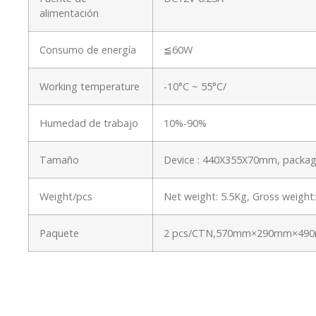
alimentación
Consumo de energía
≦60W
Working temperature
-10°C ~ 55°C/
Humedad de trabajo
10%-90%
Tamaño
Device : 440X355X70mm, packa
Weight/pcs
Net weight: 5.5Kg, Gross weigh
Paquete
2 pcs/CTN,570mm×290mm×490