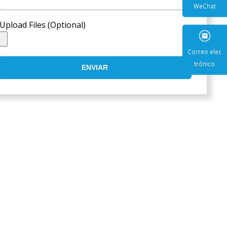
Upload Files (Optional)
WeCha
ENVIAR
Correo e
trónic