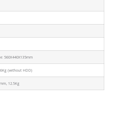
ge: 560X440X135mm
t:6Kg (without HDD)
mm, 12.5Kg