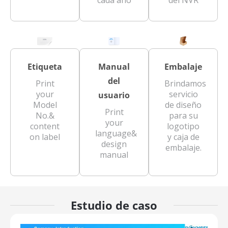
cada año
del NVR
Etiqueta
Manual
Embalaje
del
Print
Brindamos
your
servicio
usuario
Model
de diseño
Print
No.&
para su
your
content
logotipo
language&
on label
y caja de
design
embalaje.
manual
Estudio de caso