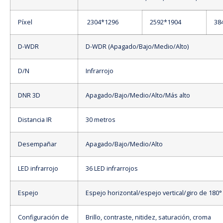
Píxel
2304*1296
2592*1904
38
D-WDR
D-WDR (Apagado/Bajo/Medio/Alto)
D/N
Infrarrojo
DNR 3D
Apagado/Bajo/Medio/Alto/Más alto
Distancia IR
30 metros
Desempañar
Apagado/Bajo/Medio/Alto
LED infrarrojo
36 LED infrarrojos
Espejo
Espejo horizontal/espejo vertical/giro de 180°
Configuración de
Brillo, contraste, nitidez, saturación, croma