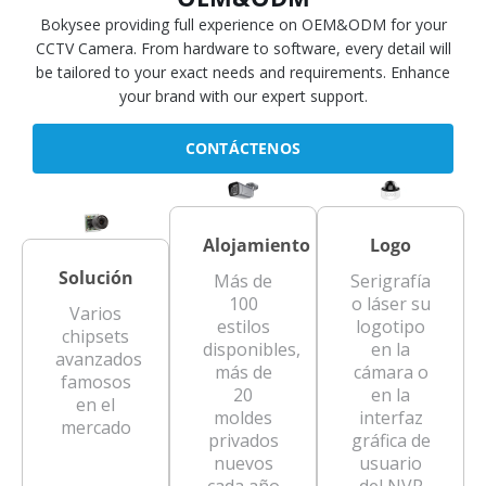
Bokysee providing full experience on OEM&ODM for your
CCTV Camera. From hardware to software, every detail will
be tailored to your exact needs and requirements. Enhance
your brand with our expert support.
CONTÁCTENOS
Alojamiento
Logo
Solución
Más de
Serigrafía
100
o láser su
Varios
estilos
logotipo
chipsets
disponibles,
en la
avanzados
más de
cámara o
famosos
20
en la
en el
moldes
interfaz
mercado
privados
gráfica de
nuevos
usuario