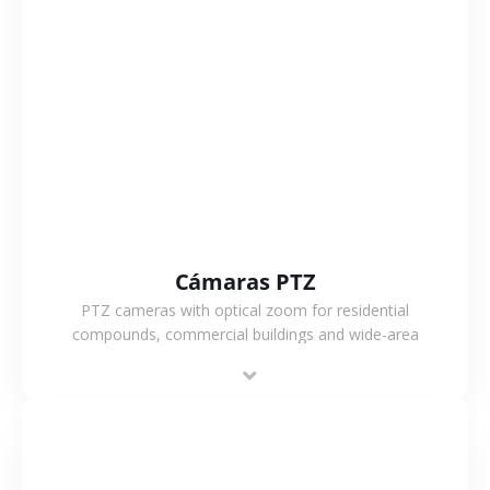
VER MÁS
Cámaras PTZ
PTZ cameras with optical zoom for residential
compounds, commercial buildings and wide-area
projects, enabling long-distance monitoring and
flexible coverage.