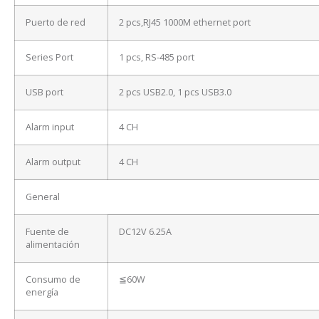
Puerto de red
2 pcs,RJ45 1000M ethernet port
Series Port
1 pcs, RS-485 port
USB port
2 pcs USB2.0, 1 pcs USB3.0
Alarm input
4 CH
Alarm output
4 CH
General
Fuente de
DC12V 6.25A
alimentación
Consumo de
≦60W
energía