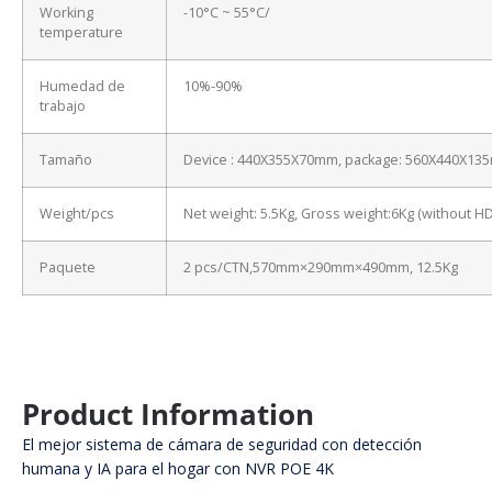
Working
-10°C ~ 55°C/
temperature
Humedad de
10%-90%
trabajo
Tamaño
Device : 440X355X70mm, package: 560X440X13
Weight/pcs
Net weight: 5.5Kg, Gross weight:6Kg (without H
Paquete
2 pcs/CTN,570mm×290mm×490mm, 12.5Kg
Product Information
El mejor sistema de cámara de seguridad con detección
humana y IA para el hogar con NVR POE 4K