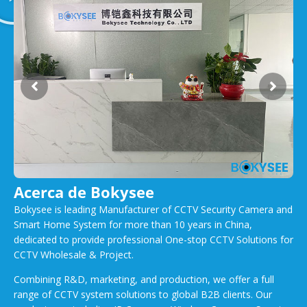
Acerca de Bokysee
Bokysee is leading Manufacturer of CCTV Security Camera and
Smart Home System for more than 10 years in China,
dedicated to provide professional One-stop CCTV Solutions for
CCTV Wholesale & Project.
Combining R&D, marketing, and production, we offer a full
range of CCTV system solutions to global B2B clients. Our