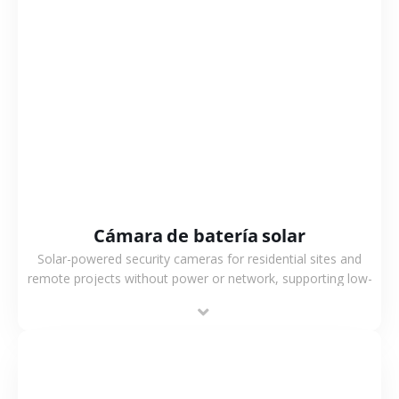
VER MÁS
Cámara de batería solar
Solar-powered security cameras for residential sites and
remote projects without power or network, supporting low-
power operation, 4G or WiFi connection and outdoor
monitoring.