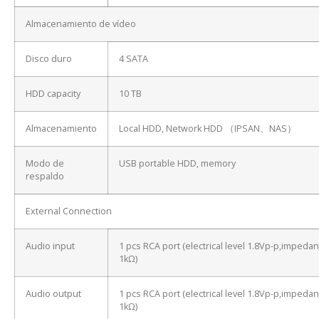
Almacenamiento de vídeo
Disco duro
4 SATA
HDD capacity
10 TB
Almacenamiento
Local HDD, Network HDD （IPSAN、NAS）
Modo de
USB portable HDD, memory
respaldo
External Connection
Audio input
1 pcs RCA port (electrical level 1.8Vp-p,impeda
1kΩ)
Audio output
1 pcs RCA port (electrical level 1.8Vp-p,impeda
1kΩ)