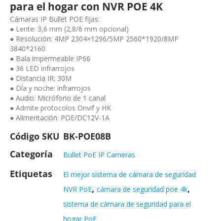
para el hogar con NVR POE 4K
Cámaras IP Bullet POE fijas:
● Lente: 3,6 mm (2,8/6 mm opcional)
● Resolución: 4MP 2304×1296/5MP 2560*1920/8MP
3840*2160
● Bala impermeable IP66
● 36 LED infrarrojos
● Distancia IR: 30M
● Día y noche: infrarrojos
● Audio: Micrófono de 1 canal
● Admite protocolos Onvif y HK
● Alimentación: POE/DC12V-1A
Código SKU
BK-POE08B
Categoría
Bullet PoE IP Cameras
Etiquetas
El mejor sistema de cámara de seguridad
,
,
NVR PoE
cámara de seguridad poe 4k
sistema de cámara de seguridad para el
hogar PoE