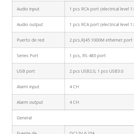
Audio input
1 pcs RCA port (electrical level
Audio output
1 pcs RCA port (electrical level
Puerto de red
2 pcs,RJ45 1000M ethernet port
Series Port
1 pcs, RS-485 port
USB port
2 pcs USB2.0, 1 pcs USB3.0
Alarm input
4 CH
Alarm output
4 CH
General
Fuente de
DC12V 6.25A