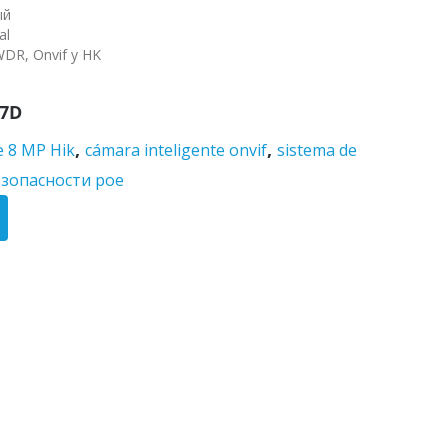
ый
al
WDR, Onvif y HK
27D
,
,
 8 MP Hik
cámara inteligente onvif
sistema de
езопасности poe