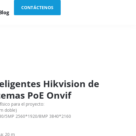
CONTÁCTENOS
Blog
eligentes Hikvision de
temas PoE Onvif
sico para el proyecto:
m doble)
080/5MP 2560*1920/8MP 3840*2160
l
а: 20 m