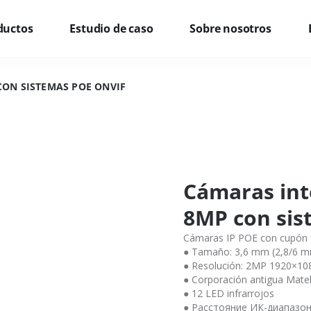
ductos
Estudio de caso
Sobre nosotros
CON SISTEMAS POE ONVIF
Cámaras int
8MP con sis
Cámaras IP POE con cupón fí
● Tamaño: 3,6 mm (2,8/6 m
● Resolución: 2MP 1920×1
● Corporación antigua Mate
● 12 LED infrarrojos
● Расстояние ИК-диапазон