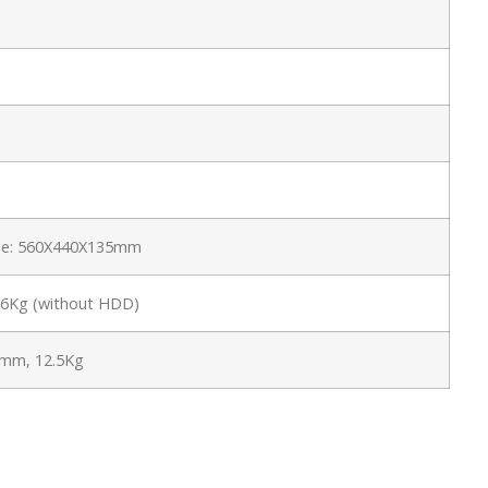
ge: 560X440X135mm
t:6Kg (without HDD)
mm, 12.5Kg