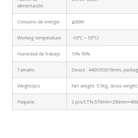
alimentación
Consumo de energía
≦60W
Working temperature
-10°C ~ 55°C/
Humedad de trabajo
10%-90%
Tamaño
Device : 440X355X70mm, packa
Weight/pcs
Net weight: 5.5Kg, Gross weigh
Paquete
2 pcs/CTN,570mm×290mm×490