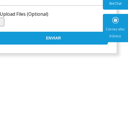
Upload Files (Optional)
WeCha
ENVIAR
Correo e
trónic