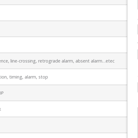
nce, line-crossing, retrograde alarm, absent alarm…etec
ion, timing, alarm, stop
0P
k