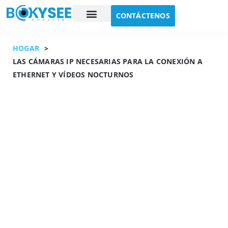
CONTÁCTENOS
Estudio de caso
Sobre nosotros
HOGAR
>
LAS CÁMARAS IP NECESARIAS PARA LA CONEXIÓN A
ETHERNET Y VÍDEOS NOCTURNOS