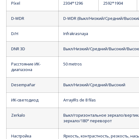
Píxel
2304*1296
2592*1904
D-WDR
D-WDR (Выкл/Низкий/Средний/Высоки
D/H
Infrakrasnaya
DNR 3D
Выкл/Низкий/Средний/Высокий/Высок
Расстояние ИК-
50 metros
диапазона
Desempañar
Выкл/Низкий/Средний/Высокий
ИК-светодиод
ArrayIRs de 8 filas
Zerkalo
Выкл/горизонтальное зеркало/верти
зеркало/180° переворот
Настройка
Яркость, контрастность, резкость, на