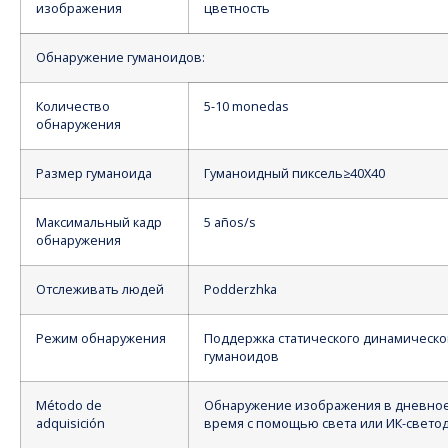
изображения
цветность
Обнаружение гуманоидов:
Количество
5-10 monedas
обнаружения
Размер гуманоида
Гуманоидный пиксель≥40X40
Максимальный кадр
5 años/s
обнаружения
Отслеживать людей
Podderzhka
Режим обнаружения
Поддержка статического динамическо
гуманоидов
Método de
Обнаружение изображения в дневное
adquisición
время с помощью света или ИК-свето