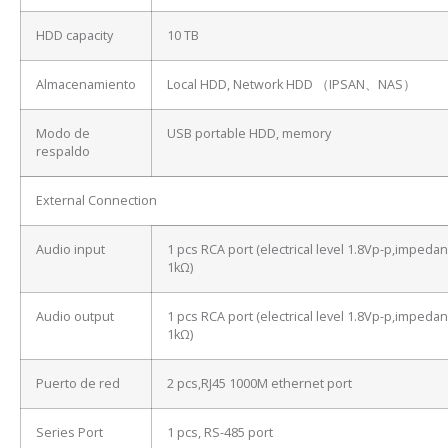
HDD capacity
10 TB
Almacenamiento
Local HDD, Network HDD （IPSAN、NAS）
Modo de
USB portable HDD, memory
respaldo
External Connection
Audio input
1 pcs RCA port (electrical level 1.8Vp-p,impeda
1kΩ)
Audio output
1 pcs RCA port (electrical level 1.8Vp-p,impeda
1kΩ)
Puerto de red
2 pcs,RJ45 1000M ethernet port
Series Port
1 pcs, RS-485 port