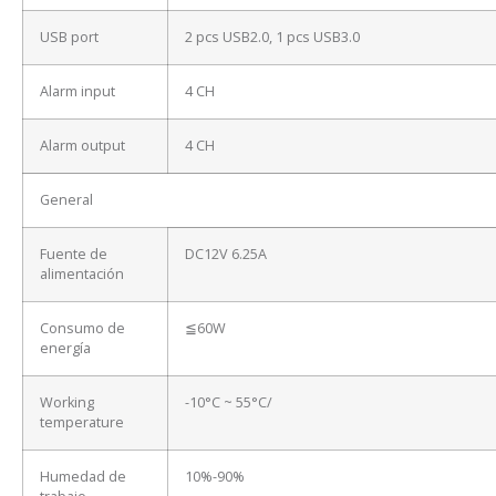
USB port
2 pcs USB2.0, 1 pcs USB3.0
Alarm input
4 CH
Alarm output
4 CH
General
Fuente de
DC12V 6.25A
alimentación
Consumo de
≦60W
energía
Working
-10°C ~ 55°C/
temperature
Humedad de
10%-90%