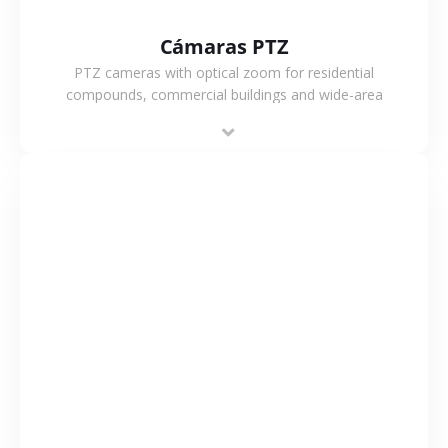
Cámaras PTZ
PTZ cameras with optical zoom for residential
compounds, commercial buildings and wide-area
projects, enabling long-distance monitoring and
flexible coverage.
VER MÁS