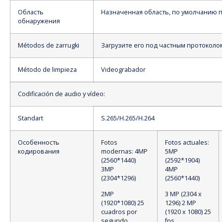
Область
Назначенная область, по умолчанию 
обнаружения
Métodos de zarrugki
Загрузите его под частным протоколо
Método de limpieza
Videograbador
Codificación de audio y vídeo:
Standart
S.265/H.265/H.264
Особенность
Fotos
Fotos actuales:
кодирования
modernas: 4MP
5MP
(2560*1440)
(2592*1904)
3MP
4MP
(2304*1296)
(2560*1440)
2MP
3 MP (2304 x
(1920*1080) 25
1296) 2 MP
cuadros por
(1920 x 1080) 25
segundo
fps