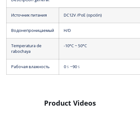
Источник питания
DC12V /PoE (opción)
Водонепроницаемый
H/D
Temperatura de
-10°C ~ 50°C
rabochaya
Рабочая влажность
0﹪~90﹪
Product Videos
Product Display