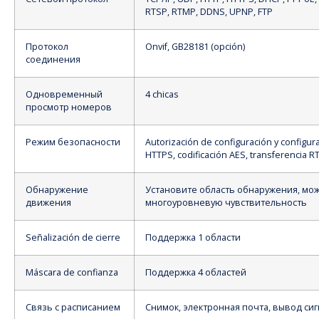
RTSP, RTMP, DDNS, UPNP, FTP
Протокол
Onvif, GB28181 (opción)
соединения
Одновременный
4 chicas
просмотр номеров
Режим безопасности
Autorización de configuración y configura
HTTPS, codificación AES, transferencia R
Обнаружение
Установите область обнаружения, мо
движения
многоуровневую чувствительность
Señalización de cierre
Поддержка 1 области
Máscara de confianza
Поддержка 4 областей
Связь с расписанием
Снимок, электронная почта, вывод сиг