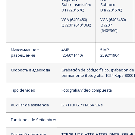
Subtransmisión:
Subtoco:
D1 (720*576)
D1(720*576)
VGA (640*480)
VGA (640*480)
Q720P (640*360)
Q720P
(640*360)
Максимальное
4MP
5 MP
разрешение
(2560*1440)
2592*1904
Скорость видеокода
Grabación de código físico, grabación de
permanente (fotografía: 1024 Kbps-8000 
Tipo de vídeo
Fotografía/vídeo compuesta
Auxiliar de asistencia
G.711u/ G.711A 64 KB/s
Funciones de Setiembre:
Сетевой протокол
TCP/IP, UDP, HTTP, HTTPS, DHCP, PPPoE,