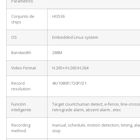
Parámetros
Conjunto de
HI3536
chips
OS
Embedded Linux system
Bandwidth
288M
Video Format
H.265+/H.265/H.264
Record
4K/1080P/720P/D1
resolution
Función
Target count,human detect, e-fence, line-cross
inteligente
retrograde alarm, absent alarm…etec
Recording
manual, schedule, motion detection, timing, ala
method
stop