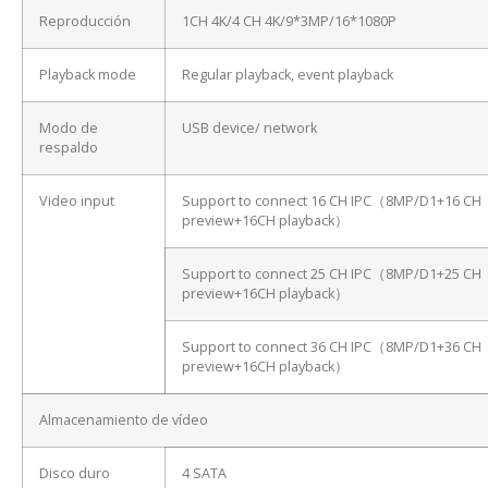
Reproducción
1CH 4K/4 CH 4K/9*3MP/16*1080P
Playback mode
Regular playback, event playback
Modo de
USB device/ network
respaldo
Video input
Support to connect 16 CH IPC（8MP/D1+16 CH
preview+16CH playback）
Support to connect 25 CH IPC（8MP/D1+25 CH
preview+16CH playback）
Support to connect 36 CH IPC（8MP/D1+36 CH
preview+16CH playback）
Almacenamiento de vídeo
Disco duro
4 SATA