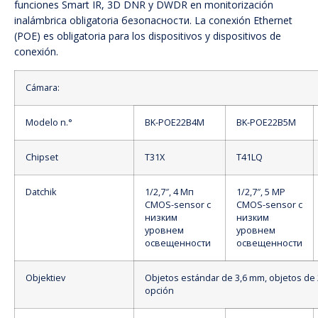
funciones Smart IR, 3D DNR y DWDR en monitorización
inalámbrica obligatoria безопасности. La conexión Ethernet
(POE) es obligatoria para los dispositivos y dispositivos de
conexión.
Cámara:
Modelo n.°
BK-POE22B4M
BK-POE22B5M
Chipset
T31X
T41LQ
Datchik
1/2,7″, 4 Мп
1/2,7″, 5 MP
CMOS-sensor с
CMOS-sensor с
низким
низким
уровнем
уровнем
освещенности
освещенности
Objektiev
Objetos estándar de 3,6 mm, objetos de
opción