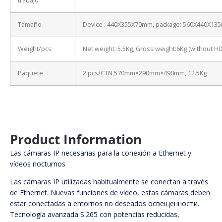
trabajo
Tamaño
Device : 440X355X70mm, package: 560X440X13
Weight/pcs
Net weight: 5.5Kg, Gross weight:6Kg (without H
Paquete
2 pcs/CTN,570mm×290mm×490mm, 12.5Kg
Product Information
Las cámaras IP necesarias para la conexión a Ethernet y
vídeos nocturnos
Las cámaras IP utilizadas habitualmente se conectan a través
de Ethernet. Nuevas funciones de vídeo, estas cámaras deben
estar conectadas a entornos no deseados освещенности.
Tecnología avanzada S.265 con potencias reducidas,