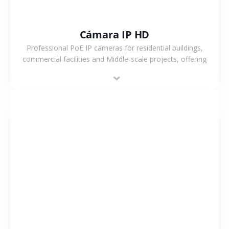
Cámara IP HD
Professional PoE IP cameras for residential buildings,
commercial facilities and Middle-scale projects, offering
stable performance, high compatibility and OEM & ODM
support.
VER MÁS