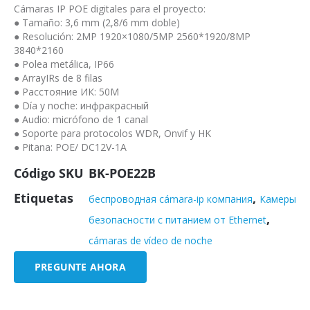
Cámaras IP POE digitales para el proyecto:
● Tamaño: 3,6 mm (2,8/6 mm doble)
● Resolución: 2MP 1920×1080/5MP 2560*1920/8MP
3840*2160
● Polea metálica, IP66
● ArrayIRs de 8 filas
● Расстояние ИК: 50M
● Día y noche: инфракрасный
● Audio: micrófono de 1 canal
● Soporte para protocolos WDR, Onvif y HK
● Pitana: POE/ DC12V-1A
Código SKU
BK-POE22B
Etiquetas
,
беспроводная cámara-ip компания
Камеры
,
безопасности с питанием от Ethernet
cámaras de vídeo de noche
PREGUNTE AHORA