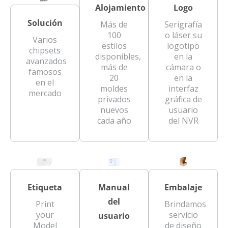
Alojamiento
Logo
Solución
Más de
Serigrafía
100
o láser su
Varios
estilos
logotipo
chipsets
disponibles,
en la
avanzados
más de
cámara o
famosos
20
en la
en el
moldes
interfaz
mercado
privados
gráfica de
nuevos
usuario
cada año
del NVR
Etiqueta
Manual
Embalaje
del
Print
Brindamos
your
servicio
usuario
Model
de diseño