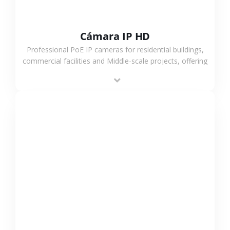
Cámara IP HD
Professional PoE IP cameras for residential buildings,
commercial facilities and Middle-scale projects, offering
stable performance, high compatibility and OEM & ODM
support.
VER MÁS