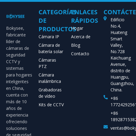
CATEGORÍAS
ENLACES
CONTÁCT
DE
RÁPIDOS
Edificio
No.4,
PRODUCTOS
Bokysee,
Hogar
Huateng
fabricante
Cámara IP
Acerca de
Smart
líder de
Cámara de
Blog
Valley,
cámaras de
batería solar
No.728
Contacto
seguridad
Kaichuang
Cámaras
CCTV y
Avenue,
PTZ
sistemas
distrito de
para hogares
Cámara
Huangpu,
inalámbrica
inteligentes
Guangzhou,
en China,
Grabadoras
China.
cuenta con
de vídeo
+86
más de 10
Kits de CCTV
1772429256
años de
+86
experiencia
1892871538
ofreciendo
ventas@bok
soluciones
de seguridad