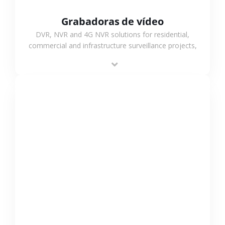
Grabadoras de vídeo
DVR, NVR and 4G NVR solutions for residential,
commercial and infrastructure surveillance projects,
supporting stable recording and system integration.
VER MÁS