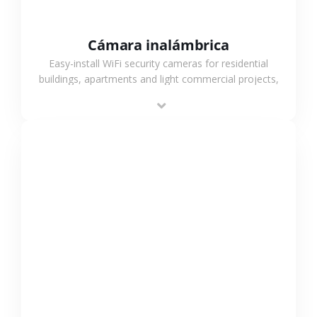
Cámara inalámbrica
Easy-install WiFi security cameras for residential
buildings, apartments and light commercial projects,
providing flexible deployment and cost-effective
surveillance solutions.
VER MÁS