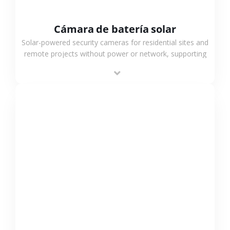
Cámara de batería solar
Solar-powered security cameras for residential sites and
remote projects without power or network, supporting
low-power operation, 4G or WiFi connection and
outdoor monitoring.
VER MÁS