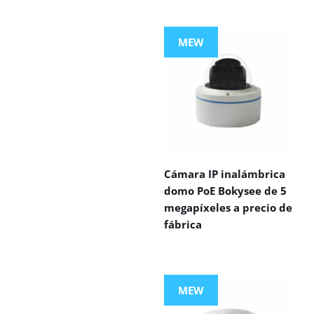
MEW
Cámara IP inalámbrica
domo PoE Bokysee de 5
megapíxeles a precio de
fábrica
MEW