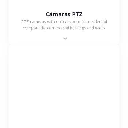
Cámaras PTZ
PTZ cameras with optical zoom for residential
compounds, commercial buildings and wide-
area projects, enabling long-distance
monitoring and flexible coverage.
VER MÁS