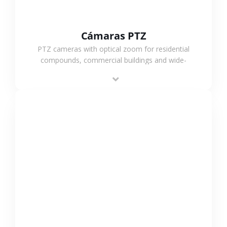
Cámaras PTZ
PTZ cameras with optical zoom for residential
compounds, commercial buildings and wide-
area projects, enabling long-distance
monitoring and flexible coverage.
VER MÁS