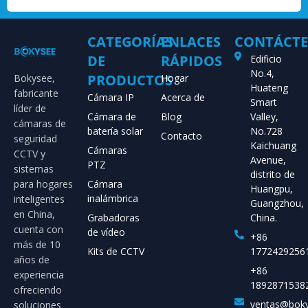
CATEGORÍAS
ENLACES
CONTÁCT
DE
RÁPIDOS
Edificio
No.4,
PRODUCTOS
Bokysee,
Hogar
Huateng
fabricante
Cámara IP
Acerca de
Smart
líder de
Cámara de
Blog
Valley,
cámaras de
batería solar
No.728
Contacto
seguridad
Kaichuang
Cámaras
CCTV y
Avenue,
PTZ
sistemas
distrito de
para hogares
Cámara
Huangpu,
inalámbrica
inteligentes
Guangzhou,
en China,
Grabadoras
China.
cuenta con
de vídeo
+86
más de 10
Kits de CCTV
1772429256
años de
+86
experiencia
1892871538
ofreciendo
ventas@bok
soluciones