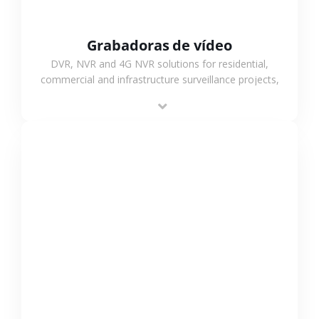
Grabadoras de vídeo
DVR, NVR and 4G NVR solutions for residential,
commercial and infrastructure surveillance projects,
supporting stable recording and system integration.
VER MÁS