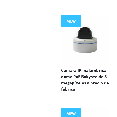
MEW
Cámara IP inalámbrica
domo PoE Bokysee de 5
megapíxeles a precio de
fábrica
MEW