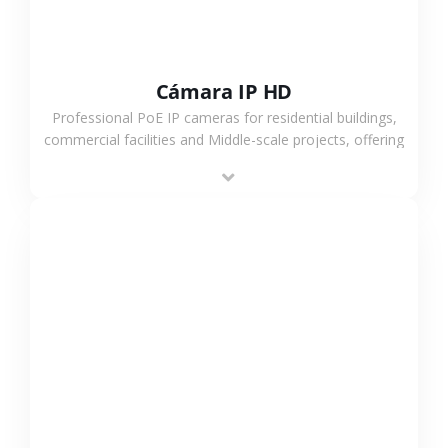
Cámara IP HD
Professional PoE IP cameras for residential buildings,
commercial facilities and Middle-scale projects, offering
stable performance, high compatibility and OEM & ODM
support.
VER MÁS