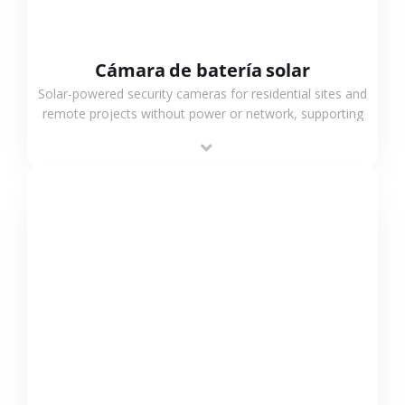
Cámara de batería solar
Solar-powered security cameras for residential sites and
remote projects without power or network, supporting
low-power operation, 4G or WiFi connection and
outdoor monitoring.
VER MÁS