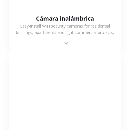
Cámara inalámbrica
Easy-install WiFi security cameras for residential
buildings, apartments and light commercial projects,
providing flexible deployment and cost-effective
surveillance solutions.
VER MÁS