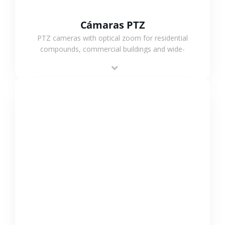
Cámaras PTZ
PTZ cameras with optical zoom for residential
compounds, commercial buildings and wide-
area projects, enabling long-distance
monitoring and flexible coverage.
VER MÁS