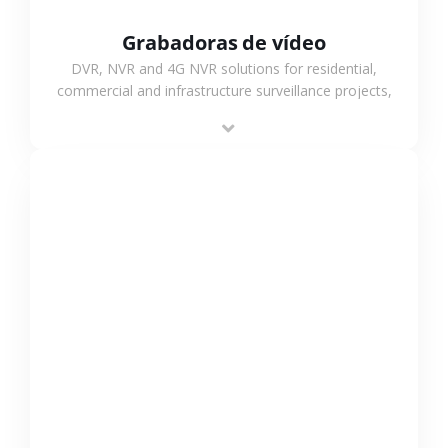
Grabadoras de vídeo
DVR, NVR and 4G NVR solutions for residential,
commercial and infrastructure surveillance projects,
supporting stable recording and system integration.
VER MÁS