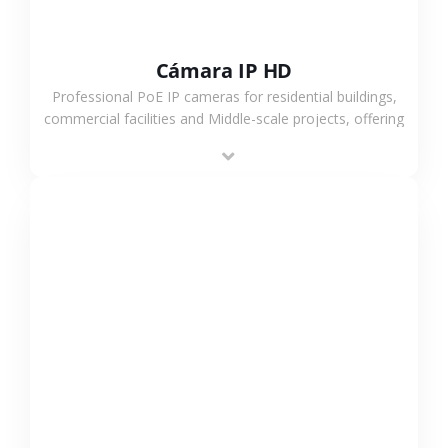
Cámara IP HD
Professional PoE IP cameras for residential buildings,
commercial facilities and Middle-scale projects, offering
stable performance, high compatibility and OEM & ODM
support.
VER MÁS