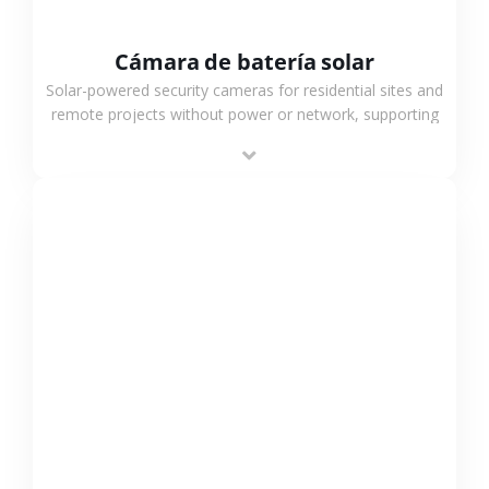
Cámara de batería solar
Solar-powered security cameras for residential sites and
remote projects without power or network, supporting
low-power operation, 4G or WiFi connection and
outdoor monitoring.
VER MÁS