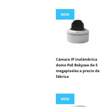
MEW
Cámara IP inalámbrica
domo PoE Bokysee de 5
megapíxeles a precio de
fábrica
MEW