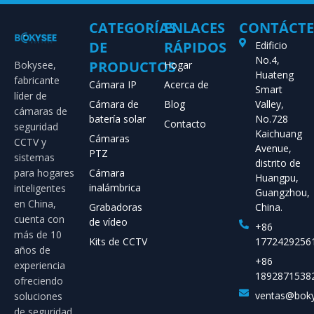
CATEGORÍAS
ENLACES
CONTÁCT
DE
RÁPIDOS
Edificio
No.4,
PRODUCTOS
Bokysee,
Hogar
Huateng
fabricante
Cámara IP
Acerca de
Smart
líder de
Cámara de
Blog
Valley,
cámaras de
batería solar
No.728
Contacto
seguridad
Kaichuang
Cámaras
CCTV y
Avenue,
PTZ
sistemas
distrito de
para hogares
Cámara
Huangpu,
inalámbrica
inteligentes
Guangzhou,
en China,
Grabadoras
China.
cuenta con
de vídeo
+86
más de 10
Kits de CCTV
1772429256
años de
+86
experiencia
1892871538
ofreciendo
ventas@bok
soluciones
de seguridad