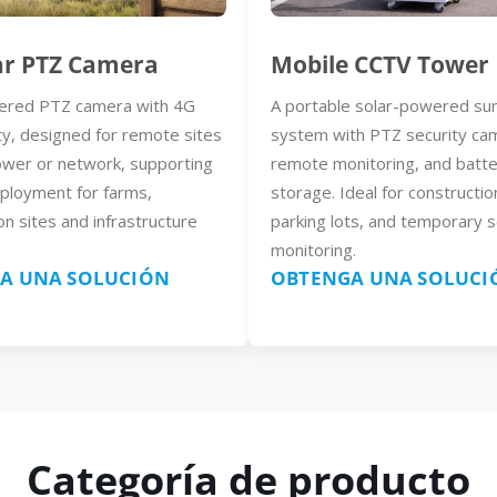
ar PTZ Camera
Mobile CCTV Tower
ered PTZ camera with 4G
A portable solar-powered sur
ty, designed for remote sites
system with PTZ security ca
ower or network, supporting
remote monitoring, and batt
eployment for farms,
storage. Ideal for constructio
on sites and infrastructure
parking lots, and temporary s
monitoring.
A UNA SOLUCIÓN
OBTENGA UNA SOLUCI
Categoría de producto