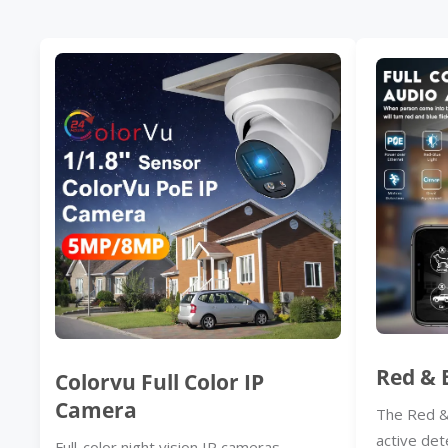
Red & 
Colorvu Full Color IP
Camera
The Red &
active det
Full-color night vision IP cameras