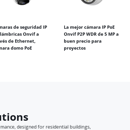
maras de seguridad IP
La mejor cámara IP PoE
alámbricas Onvif a
Onvif P2P WDR de 5 MP a
vés de Ethernet,
buen precio para
mara domo PoE
proyectos
utions
ance, designed for residential buildings,