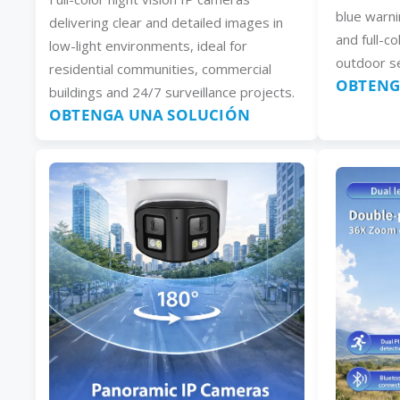
blue warni
delivering clear and detailed images in
and full-co
low-light environments, ideal for
outdoor se
residential communities, commercial
OBTENG
buildings and 24/7 surveillance projects.
OBTENGA UNA SOLUCIÓN