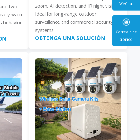
zoom, AI detection, and IR night vision.
, and two-
Ideal for long-range outdoor
ively warn
WeCha
surveillance and commercial security
s behavior
systems
OBTENGA UNA SOLUCIÓN
ÓN
Correo e
trónic