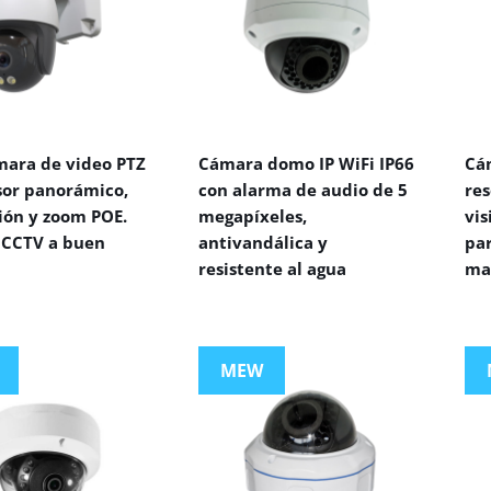
mara de video PTZ
Cámara domo IP WiFi IP66
Cá
sor panorámico,
con alarma de audio de 5
res
ión y zoom POE.
megapíxeles,
vi
CCTV a buen
antivandálica y
par
resistente al agua
ma
MEW