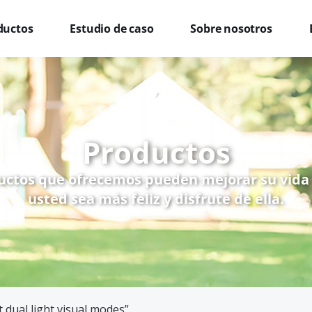
ductos
Estudio de caso
Sobre nosotros
Productos
uctos que ofrecemos pueden mejorar su vida
usted sea más feliz y disfrute de ella.
 dual light visual modes”