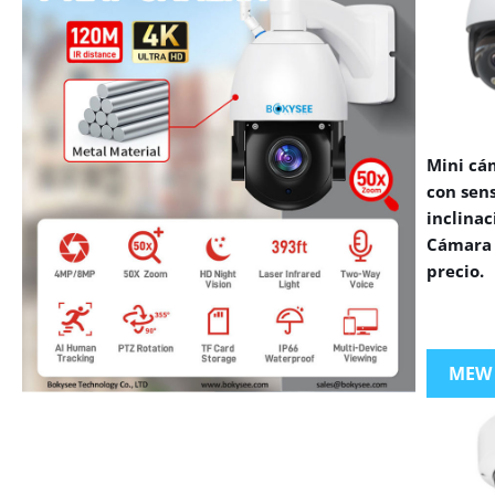
Mini cá
con sen
inclinac
Cámara 
precio.
MEW
VIEW MORE PRODUCTS