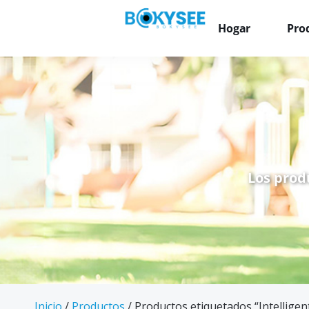
Hogar
Pro
Los prod
Inicio
/
Productos
/ Productos etiquetados “Intelligent