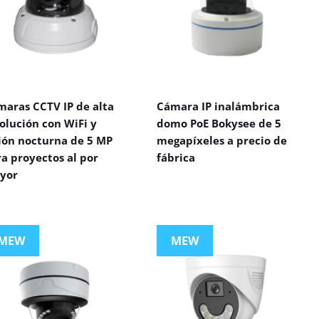
maras CCTV IP de alta
Cámara IP inalámbrica
olución con WiFi y
domo PoE Bokysee de 5
sión nocturna de 5 MP
megapíxeles a precio de
a proyectos al por
fábrica
yor
MEW
MEW