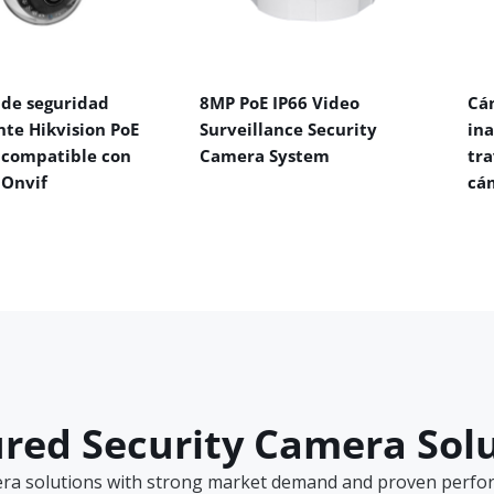
de seguridad
8MP PoE IP66 Video
Cá
nte Hikvision PoE
Surveillance Security
in
 compatible con
Camera System
tra
 Onvif
cá
red Security Camera Sol
era solutions with strong market demand and proven perform