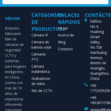
CATEGORÍAS
ENLACES
CONTÁCT
DE
RÁPIDOS
Edificio
No.4,
PRODUCTOS
Bokysee,
Hogar
Huateng
fabricante
Cámara IP
Acerca de
Smart
líder de
Cámara de
Blog
Valley,
cámaras de
batería solar
No.728
Contacto
seguridad
Kaichuang
Cámaras
CCTV y
Avenue,
PTZ
sistemas
distrito de
para hogares
Cámara
Huangpu,
inalámbrica
inteligentes
Guangzhou,
en China,
Grabadoras
China.
cuenta con
de vídeo
+86
más de 10
Kits de CCTV
1772429256
años de
+86
experiencia
1892871538
ofreciendo
ventas@bok
soluciones