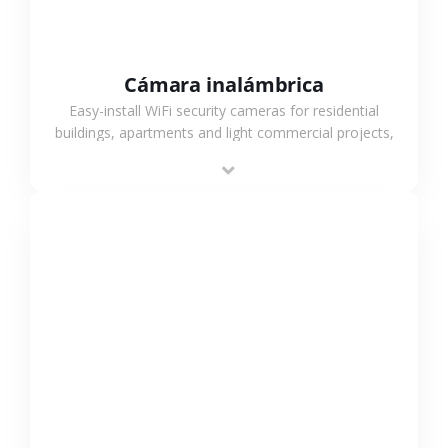
Cámara inalámbrica
Easy-install WiFi security cameras for residential
buildings, apartments and light commercial projects,
providing flexible deployment and cost-effective
surveillance solutions.
VER MÁS