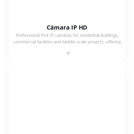
Cámara IP HD
Professional PoE IP cameras for residential buildings,
commercial facilities and Middle-scale projects, offering
stable performance, high compatibility and OEM & ODM
support.
VER MÁS