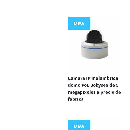
MEW
Cámara IP inalámbrica
domo PoE Bokysee de 5
megapíxeles a precio de
fábrica
MEW