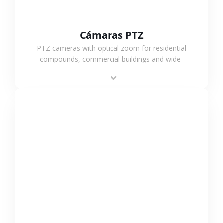
Cámaras PTZ
PTZ cameras with optical zoom for residential
compounds, commercial buildings and wide-
area projects, enabling long-distance
monitoring and flexible coverage.
VER MÁS