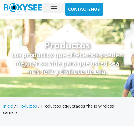
CONTÁCTENOS
Estudio de caso
Sobre nosotros
Productos
Los productos que ofrecemos pueden
mejorar su vida para que usted sea
más feliz y disfrute de ella.
Inicio
/
Productos
/ Productos etiquetados “hd ip wireless
camera”