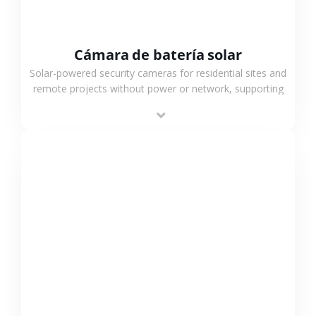
Cámara de batería solar
Solar-powered security cameras for residential sites and
remote projects without power or network, supporting
low-power operation, 4G or WiFi connection and
outdoor monitoring.
VER MÁS