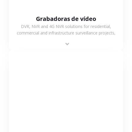
Grabadoras de vídeo
DVR, NVR and 4G NVR solutions for residential,
commercial and infrastructure surveillance projects,
supporting stable recording and system integration.
VER MÁS