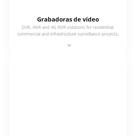
Grabadoras de vídeo
DVR, NVR and 4G NVR solutions for residential,
commercial and infrastructure surveillance projects,
supporting stable recording and system integration.
VER MÁS