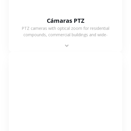
Cámaras PTZ
PTZ cameras with optical zoom for residential
compounds, commercial buildings and wide-
area projects, enabling long-distance
monitoring and flexible coverage.
VER MÁS