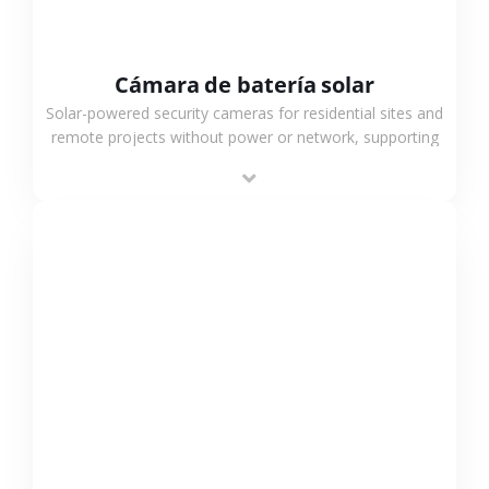
Cámara de batería solar
Solar-powered security cameras for residential sites and
remote projects without power or network, supporting
low-power operation, 4G or WiFi connection and
outdoor monitoring.
VER MÁS