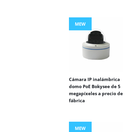
MEW
Cámara IP inalámbrica
domo PoE Bokysee de 5
megapíxeles a precio de
fábrica
MEW