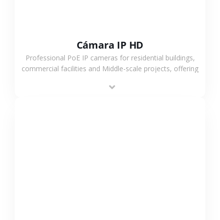
Cámara IP HD
Professional PoE IP cameras for residential buildings,
commercial facilities and Middle-scale projects, offering
stable performance, high compatibility and OEM & ODM
support.
VER MÁS