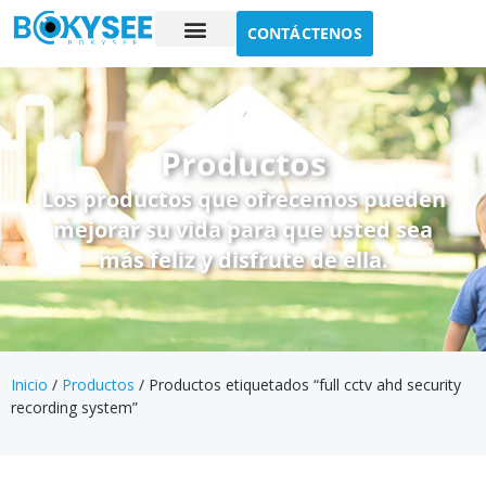
CONTÁCTENOS
Estudio de caso
Sobre nosotros
Productos
Los productos que ofrecemos pueden
mejorar su vida para que usted sea
más feliz y disfrute de ella.
Inicio
/
Productos
/ Productos etiquetados “full cctv ahd security
recording system”