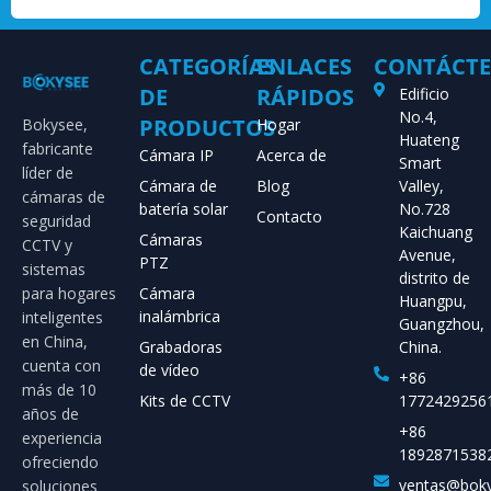
CATEGORÍAS
ENLACES
CONTÁCT
DE
RÁPIDOS
Edificio
No.4,
PRODUCTOS
Bokysee,
Hogar
Huateng
fabricante
Cámara IP
Acerca de
Smart
líder de
Cámara de
Blog
Valley,
cámaras de
batería solar
No.728
Contacto
seguridad
Kaichuang
Cámaras
CCTV y
Avenue,
PTZ
sistemas
distrito de
para hogares
Cámara
Huangpu,
inalámbrica
inteligentes
Guangzhou,
en China,
Grabadoras
China.
cuenta con
de vídeo
+86
más de 10
Kits de CCTV
1772429256
años de
+86
experiencia
1892871538
ofreciendo
ventas@bok
soluciones