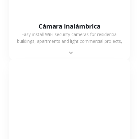
Cámara inalámbrica
Easy-install WiFi security cameras for residential
buildings, apartments and light commercial projects,
providing flexible deployment and cost-effective
surveillance solutions.
VER MÁS