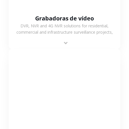
Grabadoras de vídeo
DVR, NVR and 4G NVR solutions for residential,
commercial and infrastructure surveillance projects,
supporting stable recording and system integration.
VER MÁS