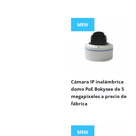
MEW
Cámara IP inalámbrica
domo PoE Bokysee de 5
megapíxeles a precio de
fábrica
MEW