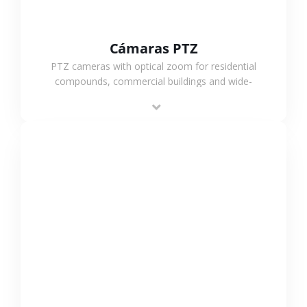
Cámaras PTZ
PTZ cameras with optical zoom for residential
compounds, commercial buildings and wide-
area projects, enabling long-distance
monitoring and flexible coverage.
VER MÁS