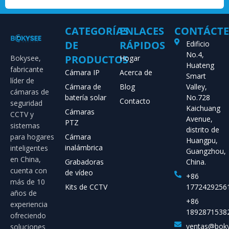
CATEGORÍAS
ENLACES
CONTÁCT
DE
RÁPIDOS
Edificio
No.4,
PRODUCTOS
Bokysee,
Hogar
Huateng
fabricante
Cámara IP
Acerca de
Smart
líder de
Cámara de
Blog
Valley,
cámaras de
batería solar
No.728
Contacto
seguridad
Kaichuang
Cámaras
CCTV y
Avenue,
PTZ
sistemas
distrito de
para hogares
Cámara
Huangpu,
inalámbrica
inteligentes
Guangzhou,
en China,
Grabadoras
China.
cuenta con
de vídeo
+86
más de 10
Kits de CCTV
1772429256
años de
+86
experiencia
1892871538
ofreciendo
ventas@bok
soluciones