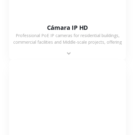
Cámara IP HD
Professional PoE IP cameras for residential buildings,
commercial facilities and Middle-scale projects, offering
stable performance, high compatibility and OEM & ODM
support.
VER MÁS