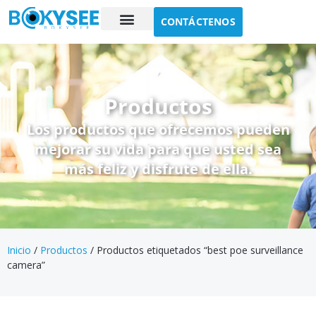
CONTÁCTENOS
Estudio de caso
Sobre nosotros
Productos
Los productos que ofrecemos pueden
mejorar su vida para que usted sea
más feliz y disfrute de ella.
Inicio
/
Productos
/ Productos etiquetados “best poe surveillance
camera”