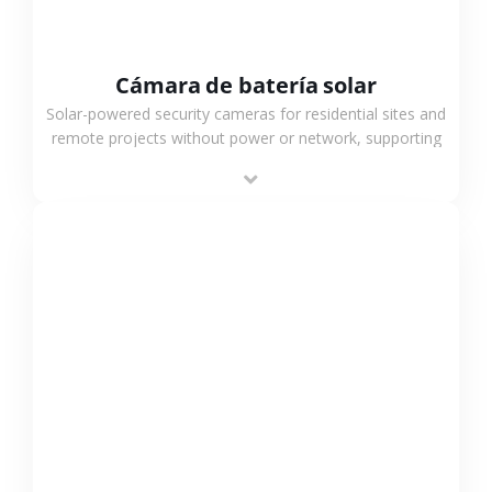
Cámara de batería solar
Solar-powered security cameras for residential sites and
remote projects without power or network, supporting
low-power operation, 4G or WiFi connection and
outdoor monitoring.
VER MÁS