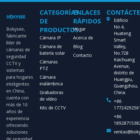
CATEGORÍAS
ENLACES
CONTÁCT
DE
RÁPIDOS
Edificio
No.4,
PRODUCTOS
Bokysee,
Hogar
Huateng
fabricante
Cámara IP
Acerca de
Smart
líder de
Cámara de
Blog
Valley,
cámaras de
batería solar
No.728
Contacto
seguridad
Kaichuang
Cámaras
CCTV y
Avenue,
PTZ
sistemas
distrito de
para hogares
Cámara
Huangpu,
inalámbrica
inteligentes
Guangzhou,
en China,
Grabadoras
China.
cuenta con
de vídeo
+86
más de 10
Kits de CCTV
1772429256
años de
+86
experiencia
1892871538
ofreciendo
ventas@bok
soluciones
de seguridad