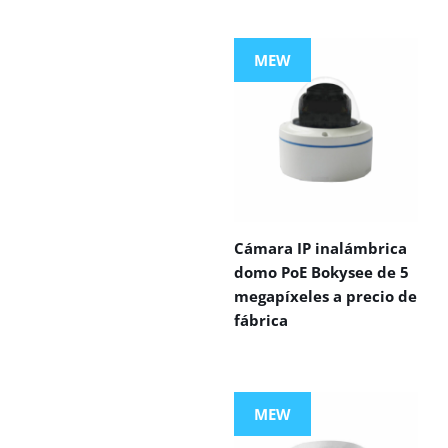
MEW
Cámara IP inalámbrica
domo PoE Bokysee de 5
megapíxeles a precio de
fábrica
MEW