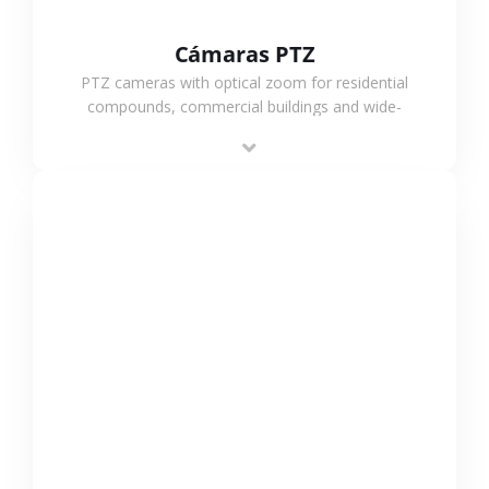
Cámaras PTZ
PTZ cameras with optical zoom for residential
compounds, commercial buildings and wide-
area projects, enabling long-distance
monitoring and flexible coverage.
VER MÁS