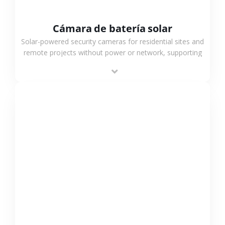
Cámara de batería solar
Solar-powered security cameras for residential sites and
remote projects without power or network, supporting
low-power operation, 4G or WiFi connection and
outdoor monitoring.
VER MÁS