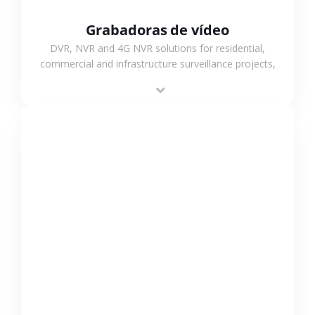
Grabadoras de vídeo
DVR, NVR and 4G NVR solutions for residential,
commercial and infrastructure surveillance projects,
supporting stable recording and system integration.
VER MÁS