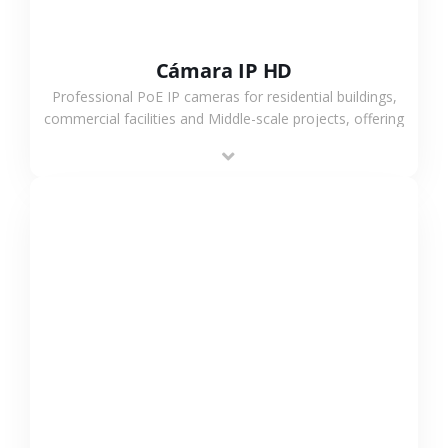
Cámara IP HD
Professional PoE IP cameras for residential buildings,
commercial facilities and Middle-scale projects, offering
stable performance, high compatibility and OEM & ODM
support.
VER MÁS