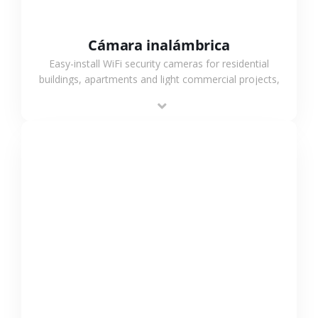
Cámara inalámbrica
Easy-install WiFi security cameras for residential
buildings, apartments and light commercial projects,
providing flexible deployment and cost-effective
surveillance solutions.
VER MÁS