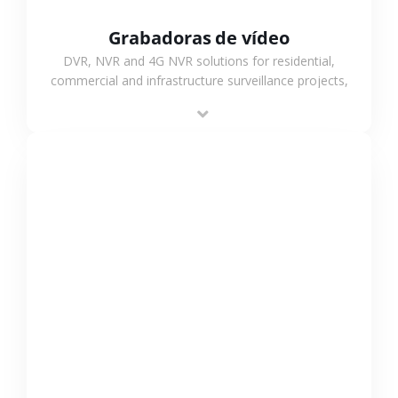
Grabadoras de vídeo
DVR, NVR and 4G NVR solutions for residential,
commercial and infrastructure surveillance projects,
supporting stable recording and system integration.
VER MÁS