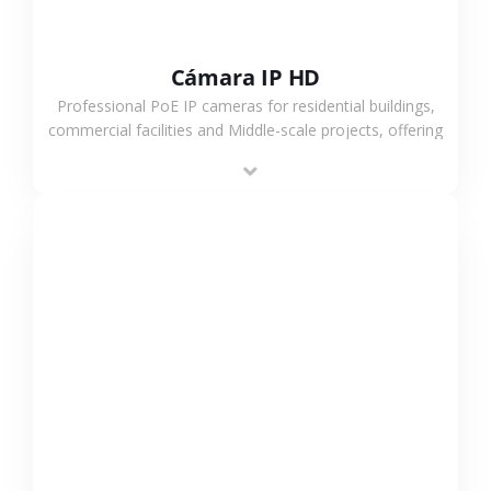
Cámara IP HD
Professional PoE IP cameras for residential buildings,
commercial facilities and Middle-scale projects, offering
stable performance, high compatibility and OEM & ODM
support.
VER MÁS