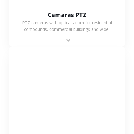
Cámaras PTZ
PTZ cameras with optical zoom for residential
compounds, commercial buildings and wide-
area projects, enabling long-distance
monitoring and flexible coverage.
VER MÁS