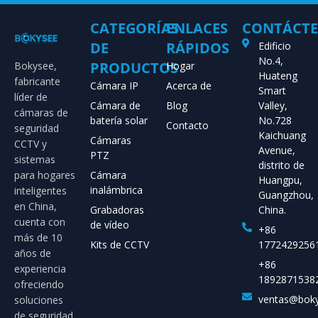
CATEGORÍAS
ENLACES
CONTÁCT
DE
RÁPIDOS
Edificio
No.4,
PRODUCTOS
Bokysee,
Hogar
Huateng
fabricante
Cámara IP
Acerca de
Smart
líder de
Cámara de
Blog
Valley,
cámaras de
batería solar
No.728
Contacto
seguridad
Kaichuang
Cámaras
CCTV y
Avenue,
PTZ
sistemas
distrito de
para hogares
Cámara
Huangpu,
inalámbrica
inteligentes
Guangzhou,
en China,
Grabadoras
China.
cuenta con
de vídeo
+86
más de 10
Kits de CCTV
1772429256
años de
+86
experiencia
1892871538
ofreciendo
ventas@bok
soluciones
de seguridad