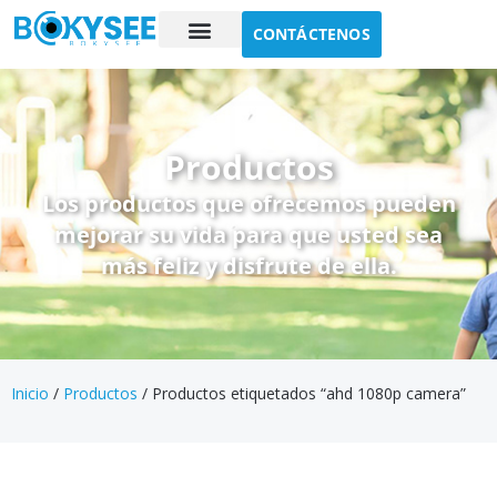
CONTÁCTENOS
Estudio de caso
Sobre nosotros
Productos
Los productos que ofrecemos pueden
mejorar su vida para que usted sea
más feliz y disfrute de ella.
Inicio
/
Productos
/ Productos etiquetados “ahd 1080p camera”