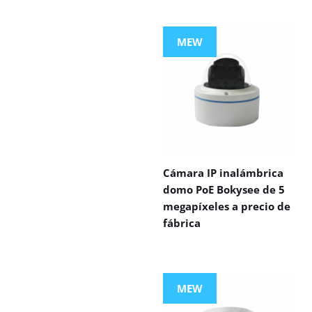
MEW
Cámara IP inalámbrica
domo PoE Bokysee de 5
megapíxeles a precio de
fábrica
MEW