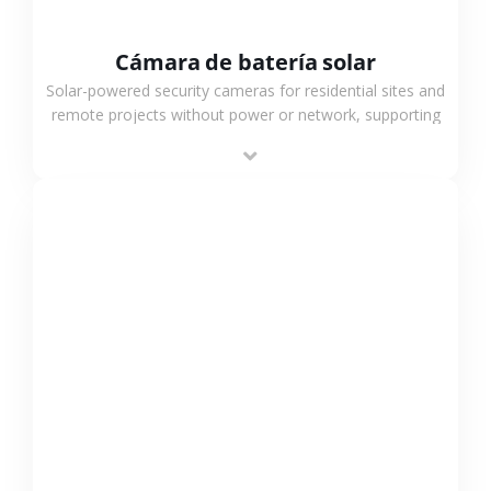
Cámara de batería solar
Solar-powered security cameras for residential sites and
remote projects without power or network, supporting
low-power operation, 4G or WiFi connection and
outdoor monitoring.
VER MÁS