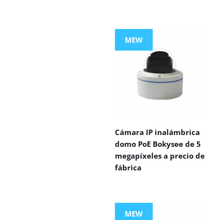
MEW
Cámara IP inalámbrica
domo PoE Bokysee de 5
megapíxeles a precio de
fábrica
MEW