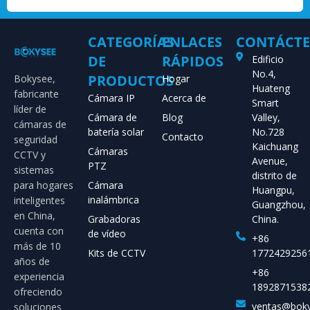
CATEGORÍAS
ENLACES
CONTÁCT
DE
RÁPIDOS
Edificio
No.4,
PRODUCTOS
Bokysee,
Hogar
Huateng
fabricante
Cámara IP
Acerca de
Smart
líder de
Cámara de
Blog
Valley,
cámaras de
batería solar
No.728
Contacto
seguridad
Kaichuang
Cámaras
CCTV y
Avenue,
PTZ
sistemas
distrito de
para hogares
Cámara
Huangpu,
inalámbrica
inteligentes
Guangzhou,
en China,
Grabadoras
China.
cuenta con
de vídeo
+86
más de 10
Kits de CCTV
1772429256
años de
+86
experiencia
1892871538
ofreciendo
ventas@bok
soluciones