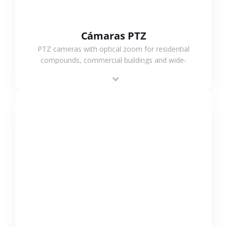
Cámaras PTZ
PTZ cameras with optical zoom for residential
compounds, commercial buildings and wide-
area projects, enabling long-distance
monitoring and flexible coverage.
VER MÁS