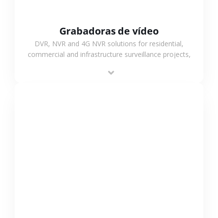
Grabadoras de vídeo
DVR, NVR and 4G NVR solutions for residential,
commercial and infrastructure surveillance projects,
supporting stable recording and system integration.
VER MÁS