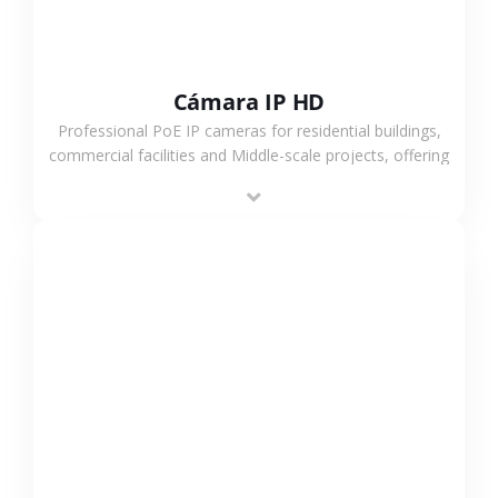
Cámara IP HD
Professional PoE IP cameras for residential buildings,
commercial facilities and Middle-scale projects, offering
stable performance, high compatibility and OEM & ODM
support.
VER MÁS