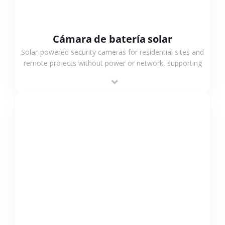
Cámara de batería solar
Solar-powered security cameras for residential sites and
remote projects without power or network, supporting
low-power operation, 4G or WiFi connection and
outdoor monitoring.
VER MÁS