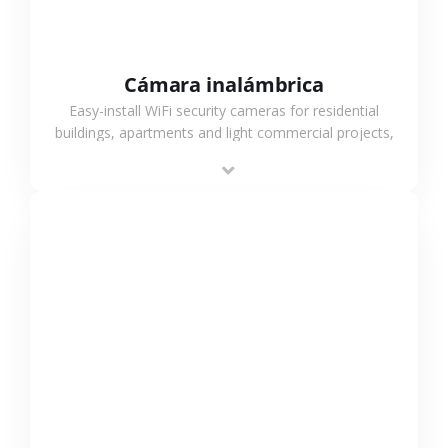
Cámara inalámbrica
Easy-install WiFi security cameras for residential
buildings, apartments and light commercial projects,
providing flexible deployment and cost-effective
surveillance solutions.
VER MÁS