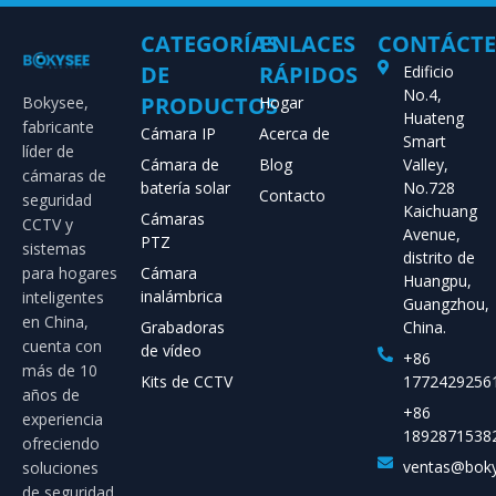
CATEGORÍAS
ENLACES
CONTÁCT
DE
RÁPIDOS
Edificio
No.4,
PRODUCTOS
Bokysee,
Hogar
Huateng
fabricante
Cámara IP
Acerca de
Smart
líder de
Cámara de
Blog
Valley,
cámaras de
batería solar
No.728
Contacto
seguridad
Kaichuang
Cámaras
CCTV y
Avenue,
PTZ
sistemas
distrito de
para hogares
Cámara
Huangpu,
inalámbrica
inteligentes
Guangzhou,
en China,
Grabadoras
China.
cuenta con
de vídeo
+86
más de 10
Kits de CCTV
1772429256
años de
+86
experiencia
1892871538
ofreciendo
ventas@bok
soluciones
de seguridad