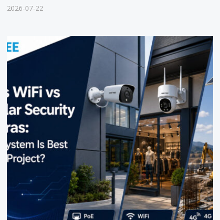
PoE vs WiFi vs 4G Solar Security Cameras: Which System Is Best
for Your Project?
2026-07-21