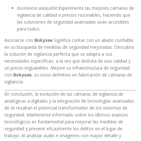
la solución de vigilancia perfecta que se adapta a sus
necesidades específicas, a la vez que disfruta de una calidad y
un precio inigualables. Mejore su infraestructura de seguridad
con
Bokysee
, su socio definitivo en fabricación de cámaras de
vigilancia.
En conclusión, la evolución de las cámaras de vigilancia de
analógicas a digitales y la integración de tecnologías avanzadas
de IA resaltan el potencial transformador de los sistemas de
seguridad. Mantenerse informado sobre los últimos avances
tecnológicos es fundamental para mejorar las medidas de
seguridad y prevenir eficazmente los delitos en el lugar de
trabajo. Al analizar audio e imágenes con mayor detalle y
precisión, las tecnologías de vigilancia modernas ofrecen
soluciones de monitoreo proactivo que van más allá de la
grabación de video tradicional. Adopte el futuro de la vigilancia
explorando innovaciones de vanguardia en tecnología de
seguridad y aprovechando el análisis basado en IA para una
protección integral. Manténgase alerta, actualizado y allane el
camino hacia un futuro más seguro mediante la exploración y la