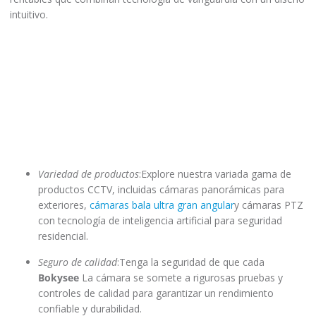
intuitivo.
Variedad de productos
:Explore nuestra variada gama de
productos CCTV, incluidas cámaras panorámicas para
exteriores,
cámaras bala ultra gran angular
y cámaras PTZ
con tecnología de inteligencia artificial para seguridad
residencial.
Seguro de calidad
:Tenga la seguridad de que cada
Bokysee
La cámara se somete a rigurosas pruebas y
controles de calidad para garantizar un rendimiento
confiable y durabilidad.
Excelencia asequible
:Experimente las mejores cámaras de
vigilancia de calidad a precios razonables, haciendo que
las soluciones de seguridad avanzadas sean accesibles
para todos.
Asociarse con
Bokysee
Significa contar con un aliado confiable
en su búsqueda de medidas de seguridad mejoradas. Descubra