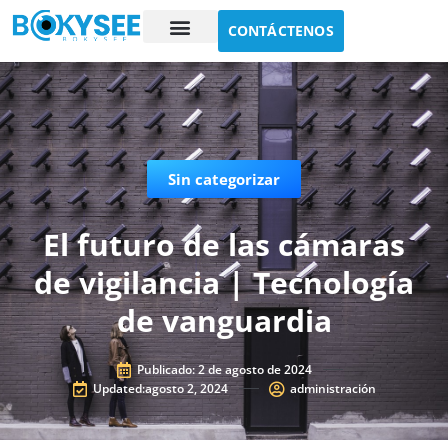
CONTÁCTENOS
Estudio de caso
Sobre nosotros
Sin categorizar
El futuro de las cámaras
de vigilancia | Tecnología
de vanguardia
Publicado:
2 de agosto de 2024
Updated:agosto 2, 2024
administración