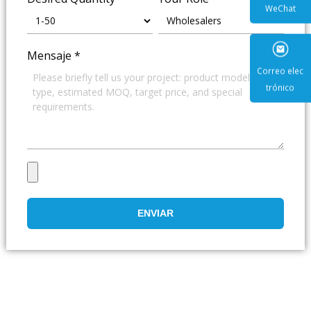
WeCha
Mensaje
*
Correo e
trónic
ENVIAR