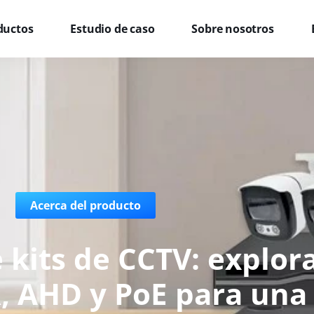
ductos
Estudio de caso
Sobre nosotros
Acerca del producto
 kits de CCTV: explor
, AHD y PoE para un