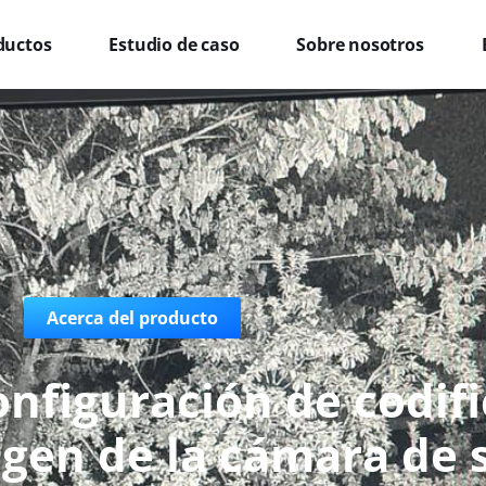
ductos
Estudio de caso
Sobre nosotros
Acerca del producto
onfiguración de codif
gen de la cámara de 