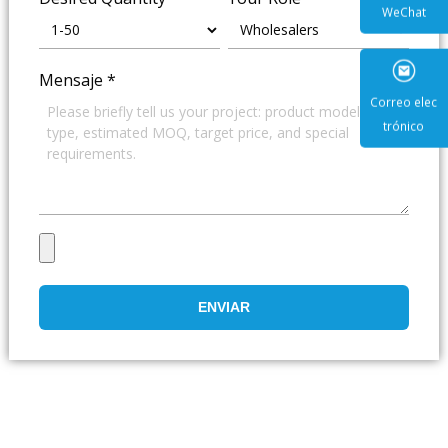
WeCha
Mensaje
*
Correo e
trónic
ENVIAR