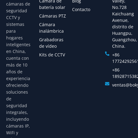
Cámara de
Blog
Valley,
cámaras de
batería solar
No.728
Contacto
seguridad
Kaichuang
Cámaras PTZ
CCTV y
Avenue,
sistemas
Cámara
distrito de
para
inalámbrica
Huangpu,
hogares
Grabadoras
Guangzhou,
inteligentes
de vídeo
China.
en China,
Kits de CCTV
+86
cuenta con
1772429256
más de 10
+86
años de
1892871538
experiencia
ventas@bok
ofreciendo
soluciones
de
seguridad
integrales,
incluyendo
cámaras IP,
WiFi y