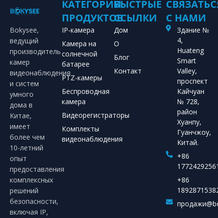
КАТЕГОРИИ
БЫСТРЫЕ
СВЯЗАТЬС
ПРОДУКТОВ
ССЫЛКИ
С НАМИ
Bokysee,
IP-камера
Дом
Здание №
4,
ведущий
Камера на
О
Huateng
производитель
солнечной
Блог
Smart
камер
батарее
Контакт
Valley,
видеонаблюдения
PTZ-камеры
проспект
и систем
Беспроводная
Кайчуан
умного
камера
№ 728,
дома в
район
Видеорегистраторы
Китае,
Хуанпу,
имеет
Комплекты
Гуанчжоу,
более чем
видеонаблюдения
Китай.
10-летний
+86
опыт
1772429256
предоставления
комплексных
+86
1892871538
решений
безопасности,
продажи@bo
включая IP,