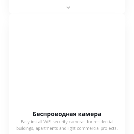
stable performance, high compatibility and OEM & ODM
support.
СМОТРЕТЬ БОЛЬШЕ
Беспроводная камера
Easy-install WiFi security cameras for residential
buildings, apartments and light commercial projects,