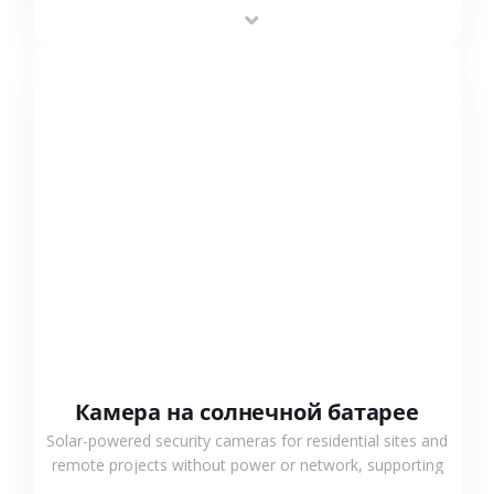
providing flexible deployment and cost-effective
surveillance solutions.
СМОТРЕТЬ БОЛЬШЕ
Камера на солнечной батарее
Solar-powered security cameras for residential sites and
remote projects without power or network, supporting
low-power operation, 4G or WiFi connection and