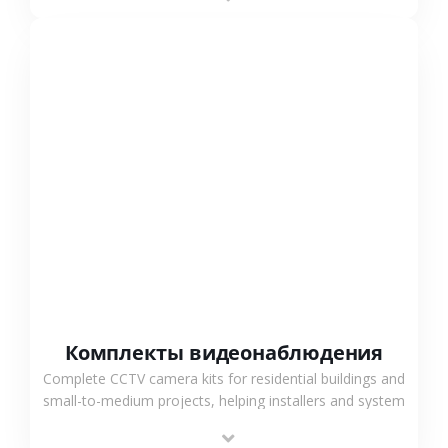
СМОТРЕТЬ БОЛЬШЕ
Комплекты видеонаблюдения
Complete CCTV camera kits for residential buildings and
small-to-medium projects, helping installers and system
integrators simplify deployment and reduce sourcing
time.