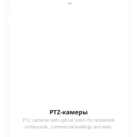
outdoor monitoring.
СМОТРЕТЬ БОЛЬШЕ
PTZ-камеры
PTZ cameras with optical zoom for residential
compounds, commercial buildings and wide-
area projects, enabling long-distance