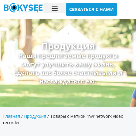
СВЯЗАТЬСЯ С НАМИ
Исследование случая
О нас
Продукция
Наши предлагаемые продукты
могут улучшить вашу жизнь,
сделать вас более счастливыми и
наслаждаться ею.
Главная
/
Продукция
/ Товары с меткой “nvr network video
recorder”