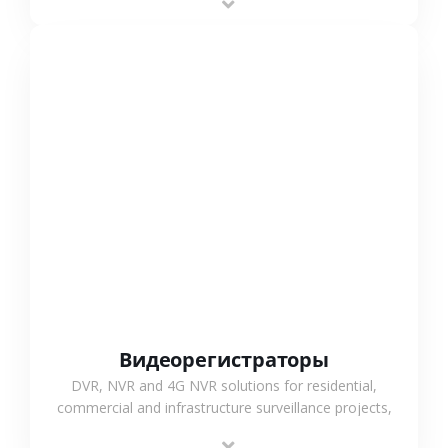
monitoring and flexible coverage.
СМОТРЕТЬ БОЛЬШЕ
Видеорегистраторы
DVR, NVR and 4G NVR solutions for residential,
commercial and infrastructure surveillance projects,
supporting stable recording and system integration.